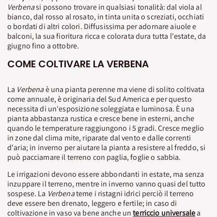
Verbena
si possono trovare in qualsiasi tonalità: dal viola al
bianco, dal rosso al rosato, in tinta unita o screziati, occhiati
o bordati di altri colori. Diffusissima per adornare aiuole e
balconi, la sua fioritura ricca e colorata dura tutta l'estate, da
giugno fino a ottobre.
COME COLTIVARE LA VERBENA
La
Verbena
è una pianta perenne ma viene di solito coltivata
come annuale, è originaria del Sud America e per questo
necessita di un'esposizione soleggiata e luminosa. È una
pianta abbastanza rustica e cresce bene in esterni, anche
quando le temperature raggiungono i 5 gradi. Cresce meglio
in zone dal clima mite, riparate dal vento e dalle correnti
d'aria; in inverno per aiutare la pianta a resistere al freddo, si
può pacciamare il terreno con paglia, foglie o sabbia.
Le irrigazioni devono essere abbondanti in estate, ma senza
inzuppare il terreno, mentre in inverno vanno quasi del tutto
sospese. La
Verbena
teme i ristagni idrici perciò il terreno
deve essere ben drenato, leggero e fertile; in caso di
coltivazione in vaso va bene anche un
terriccio universale
a