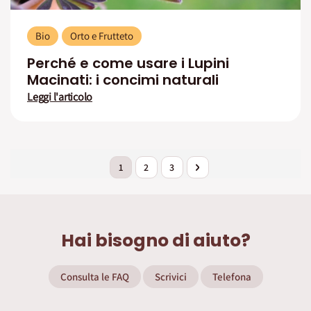
Bio
Orto e Frutteto
Perché e come usare i Lupini
Macinati: i concimi naturali
Leggi l'articolo
Pagina
Attualmente stai leggendo la pagina
Pagina
Pagina
Pagina
Successivo
1
2
3
Hai bisogno di aiuto?
Consulta le FAQ
Scrivici
Telefona