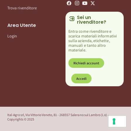
Trova rivenditore
Sei un
rivenditore?
Area Utente
Entra come rivenditore e
scarica materiali informativi
Login
sulla azienda, etichette,
manuali e tanto altro
materiale.
Richiedi account
Accedi
Ital-Agro srl, Via Vittorio Veneto, 81 - 268557 Salerano sul Lambro (Lo) -
Copyrights © 2025