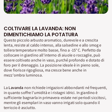
COLTIVARE LA LAVANDA: NON
DIMENTICHIAMO LA POTATURA
Questo piccolo arbusto aromatico, durevole e a crescita
lenta, resiste al caldo intenso, alla salsedine e allo smog e
tollera temperature molto basse, fino a -15° C. Perfetto da
collocare in giardino all'interno di aiuole o roccaglie, può
essere coltivato anche in vaso, purché profondo e dotato di
foro per il drenaggio. La posizione ideale è in pieno sole,
dove fiorisce rigogliosa, ma cresce bene anche in
mezz'ombra luminosa.
La
Lavanda
non richiede irrigazioni abbondanti né frequenti,
in quanto soffre l'umidità e i ristagni idrici. In giardino è
sufficiente bagnarla in primavera-estate nei periodi siccitosi,
mentre gli esemplari in vaso vanno irrigati solo quando il
terriccio è asciutto.