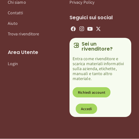
Chi siamo
Privacy Policy
Contatti
Seguici sui social
Aiuto
Trova rivenditore
Sei un
rivenditore?
Area Utente
Entra come rivenditore e
scarica materiali informativi
Login
sulla azienda, etichette,
manuali e tanto altro
materiale.
Richiedi account
Accedi