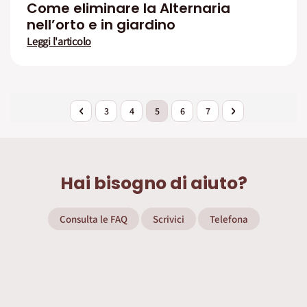
Come eliminare la Alternaria
nell’orto e in giardino
Leggi l'articolo
Pagina
Pagina
Precedente
Pagina
Pagina
Attualmente stai leggendo la pagina
Pagina
Pagina
Pagina
Successivo
3
4
5
6
7
Hai bisogno di aiuto?
Consulta le FAQ
Scrivici
Telefona