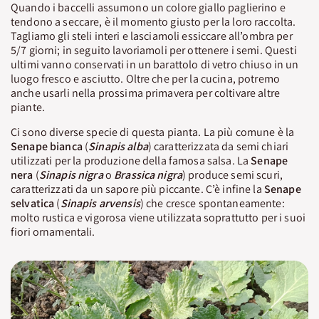
Quando i baccelli assumono un colore giallo paglierino e
tendono a seccare, è il momento giusto per la loro raccolta.
Tagliamo gli steli interi e lasciamoli essiccare all’ombra per
5/7 giorni; in seguito lavoriamoli per ottenere i semi. Questi
ultimi vanno conservati in un barattolo di vetro chiuso in un
luogo fresco e asciutto. Oltre che per la cucina, potremo
anche usarli nella prossima primavera per coltivare altre
piante.
Ci sono diverse specie di questa pianta. La più comune è la
Senape bianca
(
Sinapis
alba
) caratterizzata da semi chiari
utilizzati per la produzione della famosa salsa. La
Senape
nera
(
Sinapis nigra
o
Brassica nigra
) produce semi scuri,
caratterizzati da un sapore più piccante. C’è infine la
Senape
selvatica
(
Sinapis arvensis
) che cresce spontaneamente:
molto rustica e vigorosa viene utilizzata soprattutto per i suoi
fiori ornamentali.