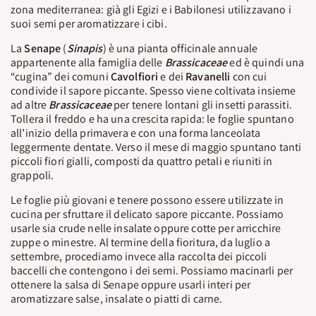
zona mediterranea: già gli Egizi e i Babilonesi utilizzavano i
suoi semi per aromatizzare i cibi.
La
Senape
(
Sinapis
) è una pianta officinale annuale
appartenente alla famiglia delle
Brassicaceae
ed è quindi una
“cugina” dei comuni
Cavolfiori
e dei
Ravanelli
con cui
condivide il sapore piccante. Spesso viene coltivata insieme
ad altre
Brassicaceae
per tenere lontani gli insetti parassiti.
Tollera il freddo e ha una crescita rapida: le foglie spuntano
all’inizio della primavera e con una forma lanceolata
leggermente dentate. Verso il mese di maggio spuntano tanti
piccoli fiori gialli, composti da quattro petali e riuniti in
grappoli.
Le foglie più giovani e tenere possono essere utilizzate in
cucina per sfruttare il delicato sapore piccante. Possiamo
usarle sia crude nelle insalate oppure cotte per arricchire
zuppe o minestre. Al termine della fioritura, da luglio a
settembre, procediamo invece alla raccolta dei piccoli
baccelli che contengono i dei semi. Possiamo macinarli per
ottenere la salsa di Senape oppure usarli interi per
aromatizzare salse, insalate o piatti di carne.