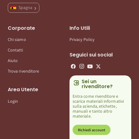
Spagna
Corporate
Info Utili
Chi siamo
Privacy Policy
Contatti
Seguici sui social
Aiuto
Trova rivenditore
Sei un
rivenditore?
Area Utente
Entra come rivenditore e
scarica materiali informativi
Login
sulla azienda, etichette,
manuali e tanto altro
materiale.
Richiedi account