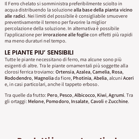
Il Ferro chelato si somministra preferibilmente sciolto in
acqua distribuendo la soluzione
alla base della pianta vicino
alle radici
. Nei limiti del possibile è consigliabile smuovere
preventivamente il terreno per favorire la miglior
percolazione della soluzione. In alternativa è possibile
l’applicazione per
irrorazione alle foglie
con effetti più rapidi
ma meno duraturi nel tempo.
LE PIANTE PIU’ SENSIBILI
Tutte le piante necessitano di ferro, ma alcune sono più
esigenti di altre. Tra le piante ornamentali più soggette alla
clorosi ferrica troviamo:
Ortensia
,
Azalea
,
Camelia
,
Rosa
,
Rododendro
,
Magnolia
da fiore,
Photinia
,
Abelia
, alcuni
Aceri
e, in casi particolari, anche il tappeto erboso.
Tra quelle da frutto:
Pero
,
Pesco
,
Albicocco
,
Kiwi
,
Agrumi
. Tra
gli ortaggi:
Melone
,
Pomodoro
,
Insalate
,
Cavoli
e
Zucchine
.