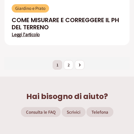
Giardino e Prato
COME MISURARE E CORREGGERE IL PH
DEL TERRENO
Leggi l'articolo
Pagina
Attualmente stai leggendo la pagina
Pagina
Pagina
Successivo
1
2
Hai bisogno di aiuto?
Consulta le FAQ
Scrivici
Telefona