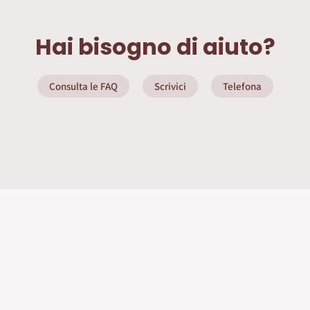
Hai bisogno di aiuto?
Consulta le FAQ
Scrivici
Telefona
ate
Info Utili
Privacy Policy
Seguici sui social