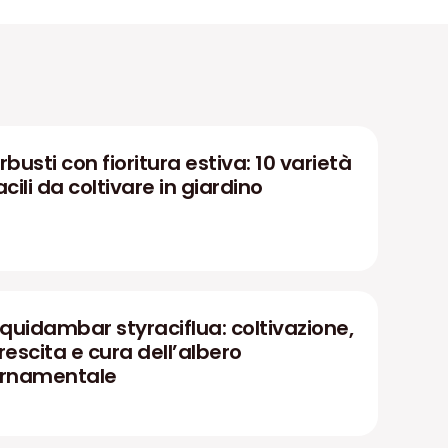
rbusti con fioritura estiva: 10 varietà
acili da coltivare in giardino
iquidambar styraciflua: coltivazione,
rescita e cura dell’albero
rnamentale