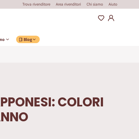
Trova rivenditore
Area rivenditori
Chi siamo
Aiuto
ino
Blog
APPONESI: COLORI
ANNO