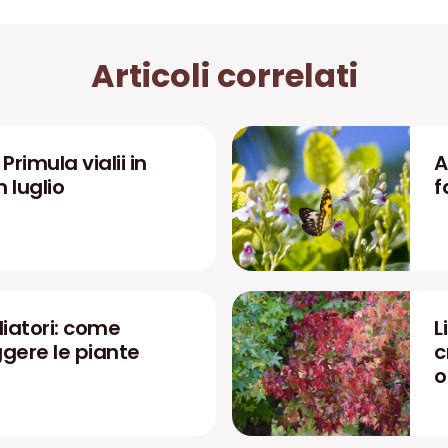
Articoli correlati
rimula vialii in
A
n luglio
f
liatori: come
L
ggere le piante
c
o