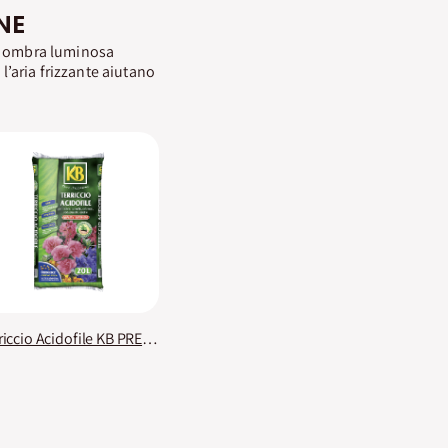
NE
 o ombra luminosa
 l’aria frizzante aiutano
Terriccio Acidofile KB PREMIUM