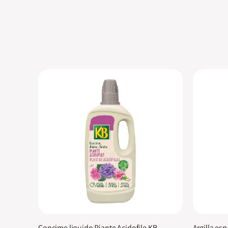
Concime liquido Piante Acidofile KB
Argilla es