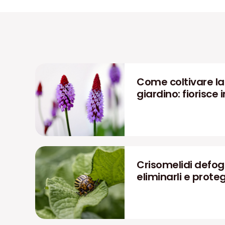
Come coltivare la P
giardino: fiorisce i
Crisomelidi defog
eliminarli e prote