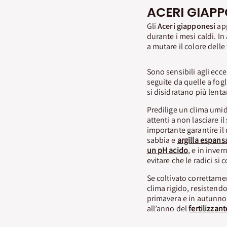
ACERI GIAPP
Gli
Aceri giapponesi
app
durante i mesi caldi. In
a mutare il colore delle 
Sono sensibili agli ecces
seguite da quelle a fogl
si disidratano più lent
Predilige un clima umid
attenti a non lasciare 
importante garantire il
sabbia e
argilla espans
un pH acido
, e in inve
evitare che le radici si 
Se coltivato correttamen
clima rigido, resistendo
primavera e in autunno
all’anno del
fertilizzan