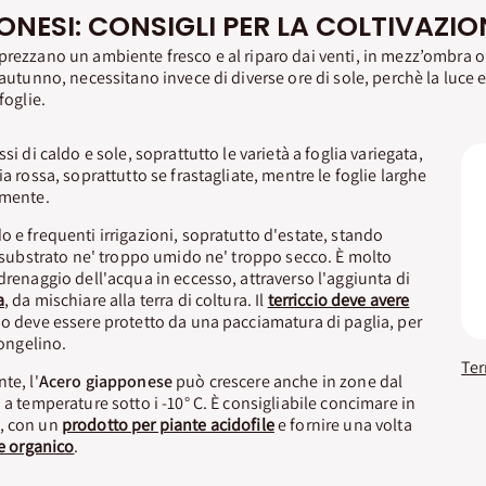
ONESI: CONSIGLI PER LA COLTIVAZIO
rezzano un ambiente fresco e al riparo dai venti, in mezz’ombra
 autunno, necessitano invece di diverse ore di sole, perchè la luce e
foglie.
si di caldo e sole, soprattutto le varietà a foglia variegata,
ia rossa, soprattutto se frastagliate, mentre le foglie larghe
amente.
o e frequenti irrigazioni, sopratutto d'estate, stando
il substrato ne' troppo umido ne' troppo secco. È molto
 drenaggio dell'acqua in eccesso, attraverso l'aggiunta di
a
, da mischiare alla terra di coltura. Il
terriccio deve avere
rno deve essere protetto da una pacciamatura di paglia, per
congelino.
te, l'
Acero giapponese
può crescere anche in zone dal
 a temperature sotto i -10° C. È consigliabile concimare in
, con un
prodotto per piante acidofile
e fornire una volta
te organico
.