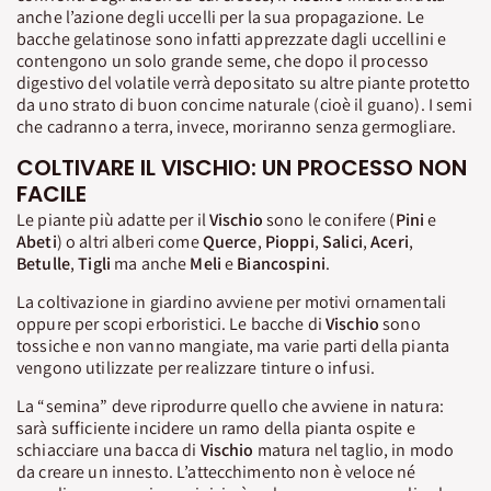
anche l’azione degli uccelli per la sua propagazione. Le
bacche gelatinose sono infatti apprezzate dagli uccellini e
contengono un solo grande seme, che dopo il processo
digestivo del volatile verrà depositato su altre piante protetto
da uno strato di buon concime naturale (cioè il guano). I semi
che cadranno a terra, invece, moriranno senza germogliare.
COLTIVARE IL VISCHIO: UN PROCESSO NON
FACILE
Le piante più adatte per il
Vischio
sono le conifere (
Pini
e
Abeti
) o altri alberi come
Querce
,
Pioppi
,
Salici
,
Aceri
,
Betulle
,
Tigli
ma anche
Meli
e
Biancospini
.
La coltivazione in giardino avviene per motivi ornamentali
oppure per scopi erboristici. Le bacche di
Vischio
sono
tossiche e non vanno mangiate, ma varie parti della pianta
vengono utilizzate per realizzare tinture o infusi.
La “semina” deve riprodurre quello che avviene in natura:
sarà sufficiente incidere un ramo della pianta ospite e
schiacciare una bacca di
Vischio
matura nel taglio, in modo
da creare un innesto. L’attecchimento non è veloce né