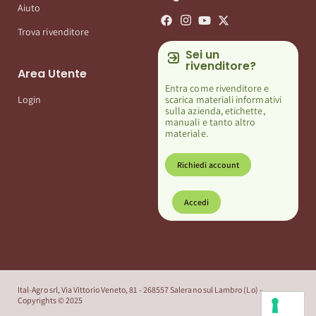
Aiuto
Trova rivenditore
Sei un
rivenditore?
Area Utente
Entra come rivenditore e
scarica materiali informativi
Login
sulla azienda, etichette,
manuali e tanto altro
materiale.
Richiedi account
Accedi
Ital-Agro srl, Via Vittorio Veneto, 81 - 268557 Salerano sul Lambro (Lo) -
Copyrights © 2025