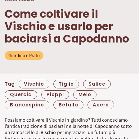
Come coltivare il
Vischio e usarlo per
baciarsi a Capodanno
Giardino e Prato
Tag
Vischio
Tiglio
Salice
Quercia
Pioppi
Melo
Biancospino
Betulla
Acero
Possiamo coltivare il Vischio in giardino? Tutti conosciamo
l’antica tradizione di baciarsi nella notte di Capodanno sotto
un ramoscello di
Vischio
per ingraziarsi un futuro più
fortunato, ma pochi conoscono le caratteristiche di questa