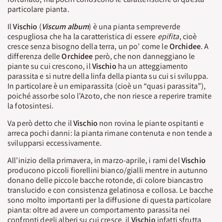
particolare pianta.
Il
Vischio
(
Viscum album
) è una pianta sempreverde
cespugliosa che ha la caratteristica di essere
epifita
, cioè
cresce senza bisogno della terra, un po’ come le
Orchidee
. A
differenza delle
Orchidee
però, che non danneggiano le
piante su cui crescono, il
Vischio
ha un atteggiamento
parassita e si nutre della linfa della pianta su cui si sviluppa.
In particolare è un emiparassita (cioè un “quasi parassita”),
poiché assorbe solo l’Azoto, che non riesce a reperire tramite
la fotosintesi.
Va però detto che il
Vischio
non rovina le piante ospitanti e
arreca pochi danni: la pianta rimane contenuta e non tende a
svilupparsi eccessivamente.
All’inizio della primavera, in marzo-aprile, i rami del
Vischio
producono piccoli fiorellini bianco/gialli mentre in autunno
donano delle piccole bacche rotonde, di colore biancastro
translucido e con consistenza gelatinosa e collosa. Le bacche
sono molto importanti per la diffusione di questa particolare
pianta: oltre ad avere un comportamento parassita nei
confronti degli alberi su cui cresce, il
Vischio
infatti sfrutta