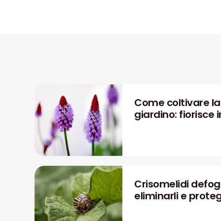
Come coltivare la P
giardino: fiorisce i
Crisomelidi defog
eliminarli e prote