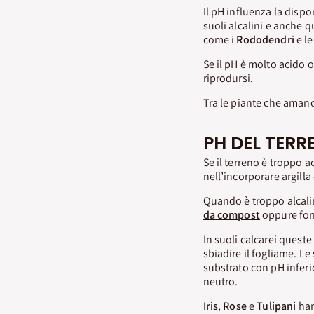
Il pH influenza la dispo
suoli alcalini e anche q
come i
Rododendri
e l
Se il pH è molto acido o
riprodursi.
Tra le piante che amano
PH DEL TER
Se il terreno è troppo a
nell’incorporare argilla 
Quando è troppo alcal
da compost
oppure for
In suoli calcarei ques
sbiadire il fogliame. Le
substrato con pH inferi
neutro.
Iris
,
Rose
e
Tulipani
han