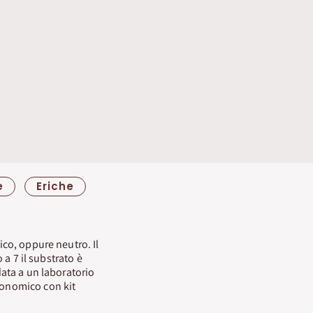
e
Eriche
ico, oppure neutro. Il
 a 7 il substrato è
data a un laboratorio
economico con kit