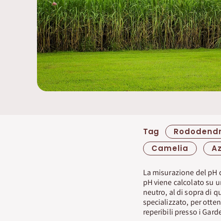
Tag
Rododendr
Camelia
A
La misurazione del pH de
pH viene calcolato su una
neutro, al di sopra di q
specializzato, per otte
reperibili presso i Gar