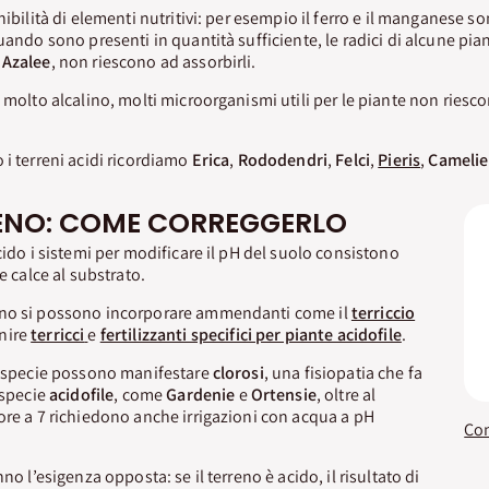
nibilità di elementi nutritivi: per esempio il ferro e il manganese s
uando sono presenti in quantità sufficiente, le radici di alcune pia
e
Azalee
, non riescono ad assorbirli.
 molto alcalino, molti microorganismi utili per le piante non riesco
 i terreni acidi ricordiamo
Erica
,
Rododendri
,
Felci
,
Pieris
,
Camelie
RENO: COME CORREGGERLO
cido i sistemi per modificare il pH del suolo consistono
e calce al substrato.
ino si possono incorporare ammendanti come il
terriccio
nire
terricci
e
fertilizzanti specifici per piante acidofile
.
te specie possono manifestare
clorosi
, una fisiopatia che fa
 specie
acidofile
, come
Gardenie
e
Ortensie
, oltre al
ore a 7 richiedono anche irrigazioni con acqua a pH
no l’esigenza opposta: se il terreno è acido, il risultato di