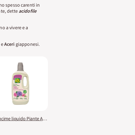
ono spesso carenti in
nte, dette
acidofile
no a vivere e a
e
Aceri
giapponesi.
Concime liquido Piante Acidofile KB