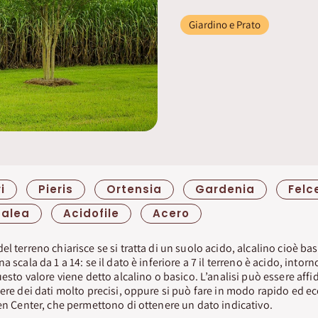
Giardino e Prato
i
Pieris
Ortensia
Gardenia
Felc
zalea
Acidofile
Acero
l terreno chiarisce se si tratta di un suolo acido, alcalino cioè bas
 scala da 1 a 14: se il dato è inferiore a 7 il terreno è acido, intorno
uesto valore viene detto alcalino o basico. L’analisi può essere affi
nere dei dati molto precisi, oppure si può fare in modo rapido ed 
den Center, che permettono di ottenere un dato indicativo.