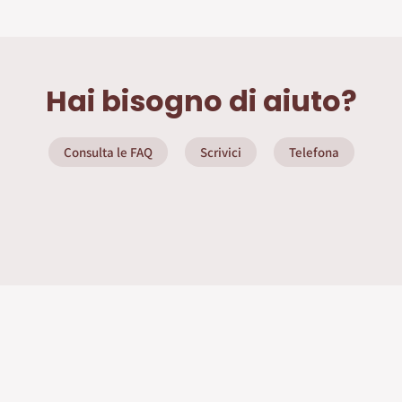
Hai bisogno di aiuto?
Consulta le FAQ
Scrivici
Telefona
ate
Info Utili
Privacy Policy
Seguici sui social