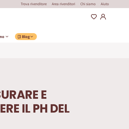
Trova rivenditore
Area rivenditori
Chi siamo
Aiuto
ino
Blog
URARE E
RE IL PH DEL