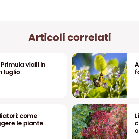
Articoli correlati
rimula vialii in
A
n luglio
f
liatori: come
L
ggere le piante
c
o