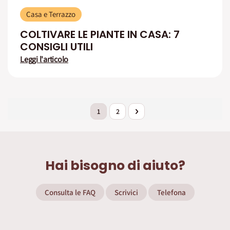
Casa e Terrazzo
COLTIVARE LE PIANTE IN CASA: 7
CONSIGLI UTILI
Leggi l'articolo
Pagina
Attualmente stai leggendo la pagina
Pagina
Pagina
Successivo
1
2
Hai bisogno di aiuto?
Consulta le FAQ
Scrivici
Telefona