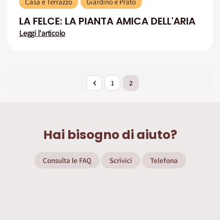
Casa e Terrazzo
Giardino e Prato
LA FELCE: LA PIANTA AMICA DELL'ARIA
Leggi l'articolo
Pagina
Pagina
Precedente
Pagina
Attualmente stai leggendo la 
1
2
Hai bisogno di aiuto?
Consulta le FAQ
Scrivici
Telefona