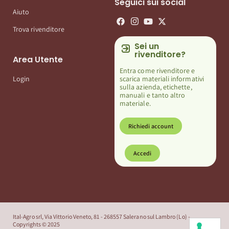
Seguici sui social
Aiuto
Trova rivenditore
Sei un
rivenditore?
Area Utente
Entra come rivenditore e
scarica materiali informativi
Login
sulla azienda, etichette,
manuali e tanto altro
materiale.
Richiedi account
Accedi
Ital-Agro srl, Via Vittorio Veneto, 81 - 268557 Salerano sul Lambro (Lo) -
Copyrights © 2025