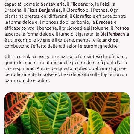
capacità, come la
Sansevieria
, il
Filodendro
, le
Felci
, la
Dracena
, il
Ficus Benjamina
, il
Clorofito
o il
Pothos
. Ogni
pianta ha prestazioni differenti: il
Clorofito
è efficace contro
la formaldeide e il monossido di carbonio, la
Dracena
è
efficace contro il benzene, il tricloroetile eil toluene, il
Pothos
assorbe la formaldeide e il fumo di sigaretta, la
Dieffenbachia
è utile contro lo xylene e il toluene, mentre le
Kalanchoe
combattono l’effetto delle radiazioni elettromagnetiche.
Oltre a regalarci ossigeno grazie alla fotosintesi clorofilliana,
quindi le piante ci aiutano anche per rendere più pulita l’aria
che respiriamo. Anche per questo motivo dobbiamo togliere
periodicamente la polvere che si deposita sulle foglie con un
panno umido e pulito.