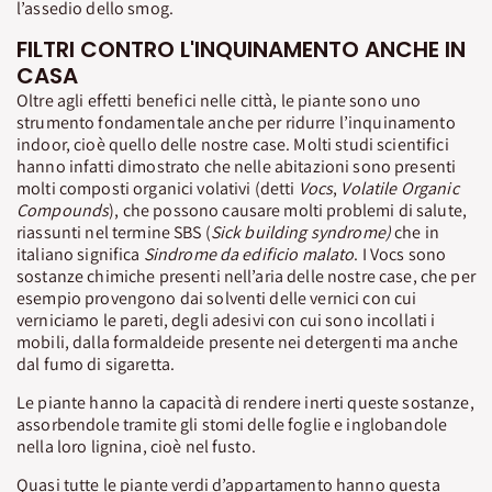
l’assedio dello smog.
FILTRI CONTRO L'INQUINAMENTO ANCHE IN
CASA
Oltre agli effetti benefici nelle città, le piante sono uno
strumento fondamentale anche per ridurre l’inquinamento
indoor, cioè quello delle nostre case. Molti studi scientifici
hanno infatti dimostrato che nelle abitazioni sono presenti
molti composti organici volativi (detti
Vocs
,
Volatile Organic
Compounds
), che possono causare molti problemi di salute,
riassunti nel termine SBS (
Sick building
syndrome
)
che in
italiano significa
Sindrome da edificio malato
. I Vocs sono
sostanze chimiche presenti nell’aria delle nostre case, che per
esempio provengono dai solventi delle vernici con cui
verniciamo le pareti, degli adesivi con cui sono incollati i
mobili, dalla formaldeide presente nei detergenti ma anche
dal fumo di sigaretta.
Le piante hanno la capacità di rendere inerti queste sostanze,
assorbendole tramite gli stomi delle foglie e inglobandole
nella loro lignina, cioè nel fusto.
Quasi tutte le piante verdi d’appartamento hanno questa