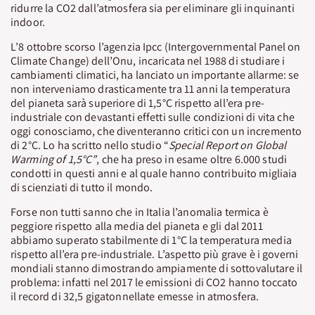
ridurre la CO2 dall’atmosfera sia per eliminare gli inquinanti
indoor.
L’8 ottobre scorso l’agenzia Ipcc (Intergovernmental Panel on
Climate Change) dell’Onu, incaricata nel 1988 di studiare i
cambiamenti climatici, ha lanciato un importante allarme: se
non interveniamo drasticamente tra 11 anni la temperatura
del pianeta sarà superiore di 1,5°C rispetto all’era pre-
industriale con devastanti effetti sulle condizioni di vita che
oggi conosciamo, che diventeranno critici con un incremento
di 2°C. Lo ha scritto nello studio “
Special Report on Global
Warming of 1,5°C”
, che ha preso in esame oltre 6.000 studi
condotti in questi anni e al quale hanno contribuito migliaia
di scienziati di tutto il mondo.
Forse non tutti sanno che in Italia l’anomalia termica è
peggiore rispetto alla media del pianeta e gli dal 2011
abbiamo superato stabilmente di 1°C la temperatura media
rispetto all’era pre-industriale. L’aspetto più grave è i governi
mondiali stanno dimostrando ampiamente di sottovalutare il
problema: infatti nel 2017 le emissioni di CO2 hanno toccato
il record di 32,5 gigatonnellate emesse in atmosfera.