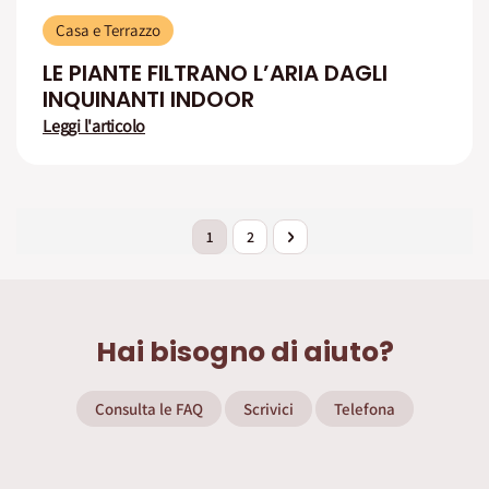
Casa e Terrazzo
LE PIANTE FILTRANO L’ARIA DAGLI
INQUINANTI INDOOR
Leggi l'articolo
Pagina
Attualmente stai leggendo la pagina
Pagina
Pagina
Successivo
1
2
Hai bisogno di aiuto?
Consulta le FAQ
Scrivici
Telefona