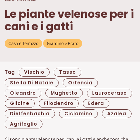
Le piante velenose per i
cani e i gatti
Casa e Terrazzo
Giardino e Prato
Tag
Vischio
Tasso
Stella Di Natale
Ortensia
Oleandro
Mughetto
Lauroceraso
Glicine
Filodendro
Edera
Dieffenbachia
Ciclamino
Azalea
Agrifoglio
Ci sono piante velenose per i cani e i gatti e anche tossiche.