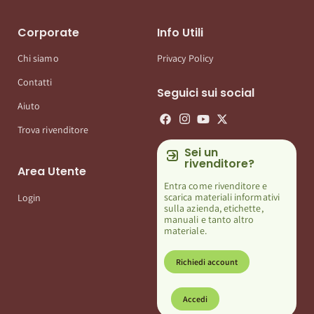
Corporate
Info Utili
Chi siamo
Privacy Policy
Contatti
Seguici sui social
Aiuto
Trova rivenditore
Sei un
rivenditore?
Area Utente
Entra come rivenditore e
scarica materiali informativi
Login
sulla azienda, etichette,
manuali e tanto altro
materiale.
Richiedi account
Accedi