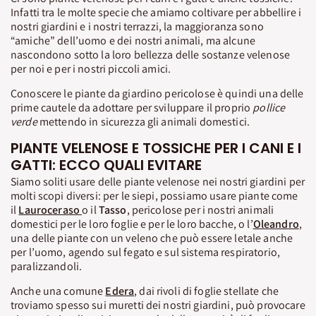
Infatti tra le molte specie che amiamo coltivare per abbellire i
nostri giardini e i nostri terrazzi, la maggioranza sono
“amiche” dell’uomo e dei nostri animali, ma alcune
nascondono sotto la loro bellezza delle sostanze velenose
per noi e per i nostri piccoli amici.
Conoscere le piante da giardino pericolose è quindi una delle
prime cautele da adottare per sviluppare il proprio
pollice
verde
mettendo in sicurezza gli animali domestici.
PIANTE VELENOSE E TOSSICHE PER I CANI E I
GATTI: ECCO QUALI EVITARE
Siamo soliti usare delle piante velenose nei nostri giardini per
molti scopi diversi: per le siepi, possiamo usare piante come
il
Lauroceraso
o il
Tasso
, pericolose per i nostri animali
domestici per le loro foglie e per le loro bacche, o l’
Oleandro
,
una delle piante con un veleno che può essere letale anche
per l’uomo, agendo sul fegato e sul sistema respiratorio,
paralizzandoli.
Anche una comune
Edera
, dai rivoli di foglie stellate che
troviamo spesso sui muretti dei nostri giardini, può provocare