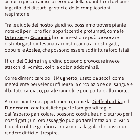
ai nostri piccoli amici, a seconda della quantità di fogliame
ingerito, dei disturbi gastrici o delle complicazioni
respiratorie.
Tra le aiuole del nostro giardino, possiamo trovare piante
notevoli per i loro fiori appariscenti e profumati, come le
Ortensie
e i
Ciclamini
, la cui ingestione può provocare
disturbi gastrointestinali ai nostri cani o ai nostri gatti,
oppure le
Azalee
, che possono essere addirittura loro fatali.
I fiori del
Glicine
in giardino possono provocare invece
attacchi di vomito, coliti e dolori addominali.
Come dimenticare poi il
Mughetto
, usato da secoli come
ingrediente per veleni: influenza la circolazione del sangue e
il battito cardiaco, paralizzandoli, e può portare alla morte.
Alcune piante da appartamento, come la
Dieffenbachia
o il
Filodendro
, caratteristiche per le loro grandi foglie
dall’aspetto particolare, possono costituire un disturbo per i
nostri gatti; un loro assaggio può portare irritazioni di vario
tipo, da coliti e gonfiori a irritazioni alla gola che possono
rendere difficile il respiro.