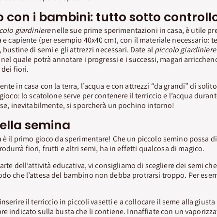
 con i bambini: tutto sotto controll
colo giardiniere
nelle sue prime sperimentazioni in casa, è utile pr
a e capiente (per esempio 40x40 cm), con il materiale necessario: terr
, bustine di semi e gli attrezzi necessari. Date al
piccolo giardiniere
, nel quale potrà annotare i progressi e i successi, magari arricchen
dei fiori.
nte in casa con la terra, l’acqua e con attrezzi “da grandi” di solito 
 gioco: lo scatolone serve per contenere il terriccio e l’acqua duran
i se, inevitabilmente, si sporcherà un pochino intorno!
della semina
a è il primo gioco da sperimentare! Che un piccolo semino possa d
durrà fiori, frutti e altri semi, ha in effetti qualcosa di magico.
arte dell’attività educativa, vi consigliamo di scegliere dei semi c
odo che l’attesa del bambino non debba protrarsi troppo. Per esem
nserire il terriccio in piccoli vasetti e a collocare il seme alla gius
re indicato sulla busta che li contiene. Innaffiate con un vaporizz