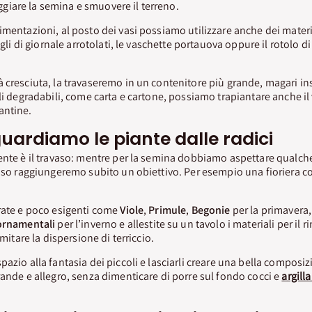
iare la semina e smuovere il terreno.
mentazioni, al posto dei vasi possiamo utilizzare anche dei material
fogli di giornale arrotolati, le vaschette portauova oppure il rotolo d
 cresciuta, la travaseremo in un contenitore più grande, magari in
li degradabili, come carta e cartone, possiamo trapiantare anche il 
antine.
uardiamo le piante dalle radici
ente è il travaso: mentre per la semina dobbiamo aspettare qualche
caso raggiungeremo subito un obiettivo. Per esempio una fioriera c
orate e poco esigenti come
Viole
,
Primule
,
Begonie
per la primavera
ornamentali
per l’inverno e allestite su un tavolo i materiali per il
imitare la dispersione di terriccio.
pazio alla fantasia dei piccoli e lasciarli creare una bella composi
rande e allegro, senza dimenticare di porre sul fondo cocci e
argill