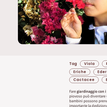
Tag
Viola
Eriche
Ede
Cactacee
Fare
giardinaggio con i
piovoso può diventare u
bambini possono prender
importante la dedizione 