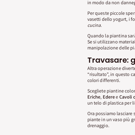
in modo da non dannegg
Per queste piccole speri
vasetti dello yogurt, i 
cucina
.
Quando la piantina sarà
Se si utilizzano materia
manipolazione delle pi
Travasare: g
Altra operazione divert
“risultato”, in questo 
colori differenti.
Scegliete piantine col
Eriche
,
Edere
e
Cavoli
un telo di plastica per l
Ora possiamo lasciare s
piante in un vaso più g
drenaggio.