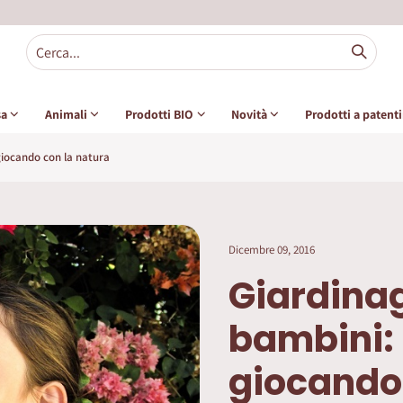
sa
Animali
Prodotti BIO
Novità
Prodotti a patent
giocando con la natura
Dicembre 09, 2016
Giardinag
bambini:
giocando 