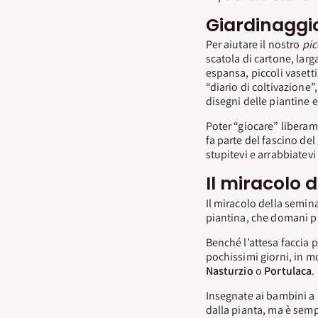
Giardinaggio
Per aiutare il nostro
pic
scatola di cartone, larg
espansa, piccoli vasetti
“diario di coltivazione”
disegni delle piantine e 
Poter “giocare” liberame
fa parte del fascino del
stupitevi e arrabbiatev
Il miracolo 
Il miracolo della semin
piantina, che domani pro
Benché l’attesa faccia p
pochissimi giorni, in m
Nasturzio
o
Portulaca
.
Insegnate ai bambini a i
dalla pianta, ma è semp