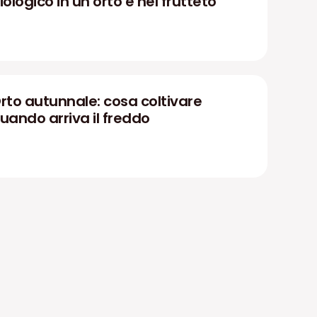
iologico in un orto e nel frutteto
rto autunnale: cosa coltivare
uando arriva il freddo