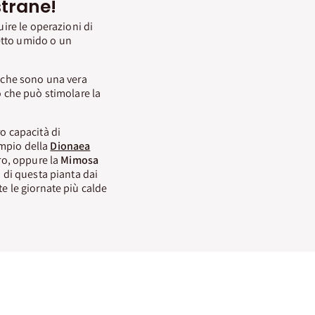
strane!
uire le operazioni di
etto umido o un
, che sono una vera
o che può stimolare la
o capacità di
sempio della
Dionaea
tro, oppure la
Mimosa
a di questa pianta dai
e le giornate più calde