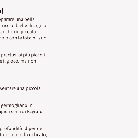
o!
eparare una bella
iccio, biglie di argilla
anche un piccolo
dolo con le foto o i suoi
preclusi ai più piccoli,
te il gioco, ma non
iventare una piccola
he germogliano in
pio i semi di
Fagiolo
,
ta profondità: dipende
atore, in modo delicato,