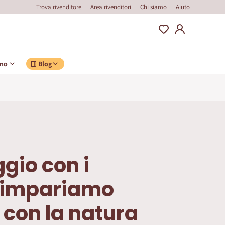
Trova rivenditore
Area rivenditori
Chi siamo
Aiuto
ino
Blog
gio con i
 impariamo
con la natura