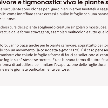
ivore e tigmonastia: viva le piante 
 succulente sono idonee per i giardinieri in erba! Invitateli a eseg
ici come innaffiare senza eccessi e pulire le foglie con una pann
e spinose.
endersi cura delle piante scegliendo creature singolari o mostruose
 cactus dalle forme stravaganti, esemplari multicolori e tutto quell
loro, vanno pazzi anche per le piante carnivore, soprattutto per lor
lo con un movimento (la cosiddetta
tigmonastia
). È il caso per e
carnivora che chiude le foglie a forma di fauci se solleticato al cen
ue foglie su sé stesse se toccata. È una bizzarra forma di autodifes
 forma di autodifesa per limitare l’evaporazione delle foglie durant
ione nelle giornate particolarmente ventose.