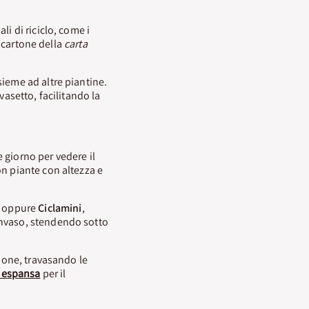
i di riciclo, come i
i cartone della
carta
sieme ad altre piantine.
vasetto, facilitando la
 giorno per vedere il
on piante con altezza e
, oppure
Ciclamini
,
 rinvaso, stendendo sotto
zione, travasando le
a espansa
per il