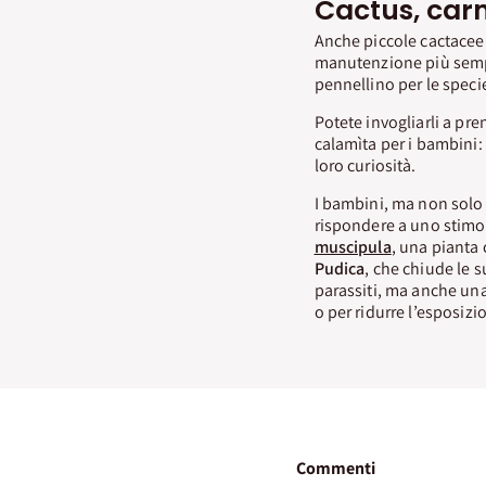
Cactus, carn
Anche piccole cactacee e
manutenzione più sempl
pennellino per le speci
Potete invogliarli a pr
calamìta per i bambini:
loro curiosità.
I bambini, ma non solo 
rispondere a uno stimo
muscipula
, una pianta 
Pudica
, che chiude le s
parassiti, ma anche una
o per ridurre l’esposiz
Commenti