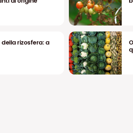
zanti di origine
b
 della rizosfera: a
O
q