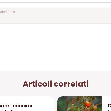
Articoli correlati
are i concimi
C