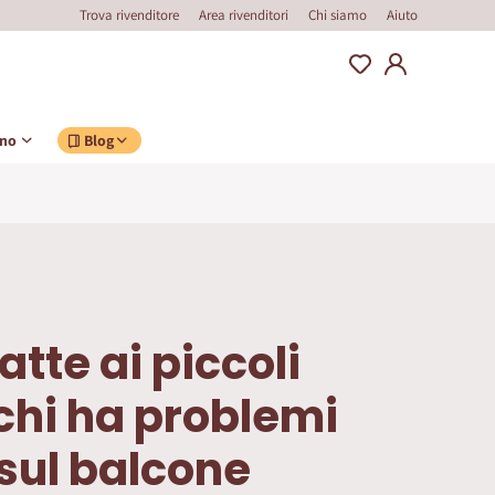
Trova rivenditore
Area rivenditori
Chi siamo
Aiuto
ino
Blog
atte ai piccoli
 chi ha problemi
 sul balcone