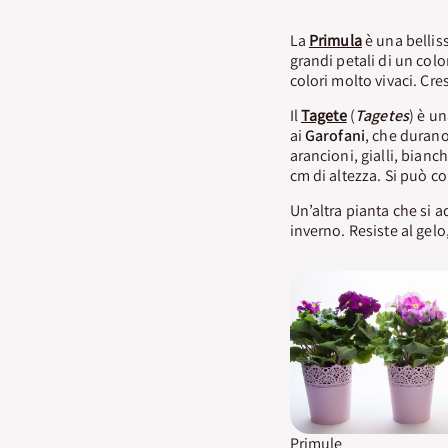
La
Primula
è una bellis
grandi petali di un col
colori molto vivaci. Cres
Il
Tagete
(
Tagetes
) è u
ai
Garofani
, che durano
arancioni, gialli, bianc
cm di altezza. Si può c
Un’altra pianta che si a
inverno. Resiste al gelo
Primule