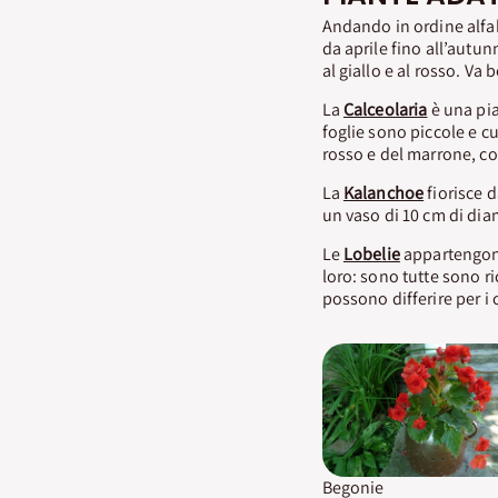
Andando in ordine alfa
da aprile fino all’autun
al giallo e al rosso. Va
La
Calceolaria
è una pia
foglie sono piccole e cu
rosso e del marrone, co
La
Kalanchoe
fiorisce 
un vaso di 10 cm di dia
Le
Lobelie
appartengono
loro: sono tutte sono ri
possono differire per i c
Begonie