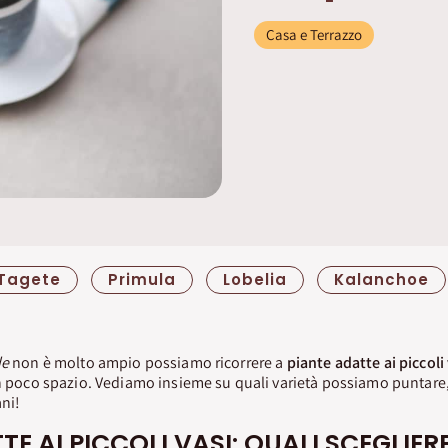
Casa e Terrazzo
Tagete
Primula
Lobelia
Kalanchoe
de
non è molto ampio possiamo ricorrere a
piante adatte ai piccoli
in poco spazio. Vediamo insieme su quali varietà possiamo puntare
ani!
TE AI PICCOLI VASI: QUALI SCEGLIER