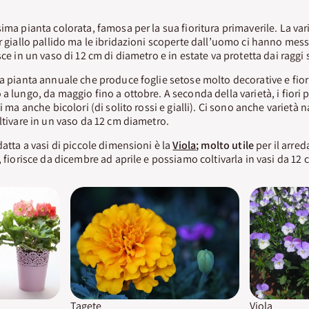
sima pianta colorata, famosa per la sua fioritura primaverile. La v
or giallo pallido ma le ibridazioni scoperte dall’uomo ci hanno mess
ce in un vaso di 12 cm di diametro e in estate va protetta dai raggi so
na pianta annuale che produce foglie setose molto decorative e fiori
 a lungo, da maggio fino a ottobre. A seconda della varietà, i fiori
hi ma anche bicolori (di solito rossi e gialli). Ci sono anche varietà
oltivare in un vaso da 12 cm diametro.
datta a vasi di piccole dimensioni è la
Viola
; molto utile
per il arred
, fiorisce da dicembre ad aprile e possiamo coltivarla in vasi da 12
Tagete
Viola