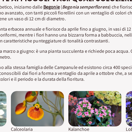
betico, iniziamo dalle
Begonie
(
Begonia semperflorens
) che fiori
no avanzato, con tanti piccoli fiorellini con un ventaglio di colori ch
 bene un vaso di 12 cm di diametro.
nta erbacea annuale e fiorisce da aprile fino a giugno, in vasi di 1
oriformi, mentre i fiori hanno una bizzarra forma a babbuccia, nelle
n caratteristiche punteggiature di tonalità contrastanti.
da marzo a giugno: è una pianta succulenta e richiede poca acqua.
metro.
 alla stessa famiglia delle Campanule ed esistono circa 400 specie
conoscibili dai fiori a forma a ventaglio da aprile a ottobre che, a 
olori e il periodo e la durata della fioritura.
Calceolaria
Kalanchoe
Lob