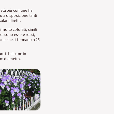
arietà più comune ha
o a disposizione tanti
lari diretti.
 molto colorati, simili
 possono essere rossi,
 nane che si fermano a 25
are il balcone in
 cm diametro.