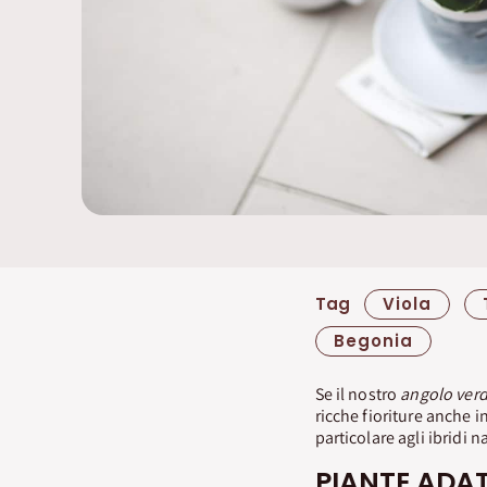
Tag
Viola
Begonia
Se il nostro
angolo ver
ricche fioriture anche 
particolare agli ibridi n
PIANTE ADAT