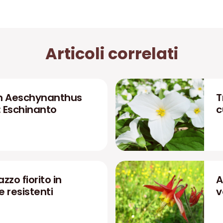
Articoli correlati
n Aeschynanthus
T
: Eschinanto
c
zzo fiorito in
A
 e resistenti
v