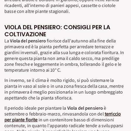
ricadenti, all'interno di panieri appesi, cassette o ciotole
basse con altre piante stagionali.
VIOLA DEL PENSIERO: CONSIGLI PER LA
COLTIVAZIONE
La
Viola del pensiero
fiorisce dall'autunno alla fine della
primavera ed è la pianta perfetta per arredare terrazze e
giardini invernali, grazie alla sua lunga e colorata fioritura. In
genere questa pianta non ama il caldo secco, ma predilige
zone fresche e leggermente in ombra, tollerando il gelo e le
temperature intorno ai 10° C.
In inverno, se il clima è molto rigido, si può sistemare la
pianta in vaso al sole o in una zona fresca della casa, mentre
in primavera è meglio posizionarla in un luogo ombreggiato
aspettando che la pianta sfiorisca.
Il periodo ideale per piantare la
Viola del pensiero
è
settembre o febbraio-marzo, rinvasandola con del
terriccio
per piante fiorite
in un contenitore basso di dimensioni
contenute, in quanto l'apparato radicale tende a svilupparsi