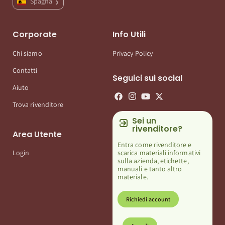
Spagna
Corporate
Info Utili
Chi siamo
Privacy Policy
Contatti
Seguici sui social
Aiuto
Trova rivenditore
Sei un
rivenditore?
Area Utente
Entra come rivenditore e
scarica materiali informativi
Login
sulla azienda, etichette,
manuali e tanto altro
materiale.
Richiedi account