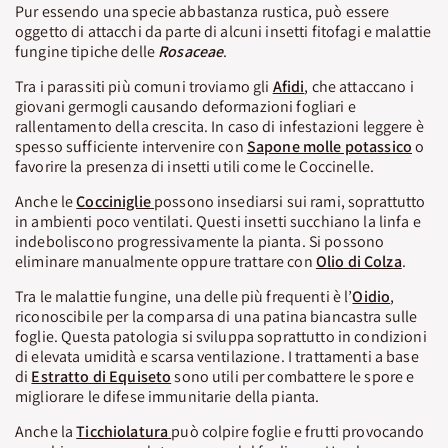
Pur essendo una specie abbastanza rustica, può essere
oggetto di attacchi da parte di alcuni insetti fitofagi e malattie
fungine tipiche delle
Rosaceae
.
Tra i parassiti più comuni troviamo gli
Afidi
, che attaccano i
giovani germogli causando deformazioni fogliari e
rallentamento della crescita. In caso di infestazioni leggere è
spesso sufficiente intervenire con
Sapone molle potassico
o
favorire la presenza di insetti utili come le Coccinelle.
Anche le
Cocciniglie
possono insediarsi sui rami, soprattutto
in ambienti poco ventilati. Questi insetti succhiano la linfa e
indeboliscono progressivamente la pianta. Si possono
eliminare manualmente oppure trattare con
Olio di Colza
.
Tra le malattie fungine, una delle più frequenti è l’
Oidio
,
riconoscibile per la comparsa di una patina biancastra sulle
foglie. Questa patologia si sviluppa soprattutto in condizioni
di elevata umidità e scarsa ventilazione. I trattamenti a base
di
Estratto di Equiseto
sono utili per combattere le spore e
migliorare le difese immunitarie della pianta.
Anche la
Ticchiolatura
può colpire foglie e frutti provocando