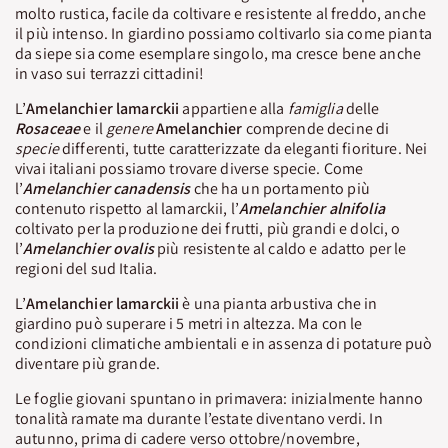
molto rustica, facile da coltivare e resistente al freddo, anche
il più intenso. In giardino possiamo coltivarlo sia come pianta
da siepe sia come esemplare singolo, ma cresce bene anche
in vaso sui terrazzi cittadini!
L’
Amelanchier lamarckii
appartiene alla
famiglia
delle
Rosaceae
e il
genere
Amelanchier
comprende decine di
specie
differenti, tutte caratterizzate da eleganti fioriture. Nei
vivai italiani possiamo trovare diverse specie. Come
l’
Amelanchier canadensis
che ha un portamento più
contenuto rispetto al lamarckii, l’
Amelanchier alnifolia
coltivato per la produzione dei frutti, più grandi e dolci, o
l’
Amelanchier ovalis
più resistente al caldo e adatto per le
regioni del sud Italia.
L’
Amelanchier
lamarckii
è una pianta arbustiva che in
giardino può superare i 5 metri in altezza. Ma con le
condizioni climatiche ambientali e in assenza di potature può
diventare più grande.
Le foglie giovani spuntano in primavera: inizialmente hanno
tonalità ramate ma durante l’estate diventano verdi. In
autunno, prima di cadere verso ottobre/novembre,