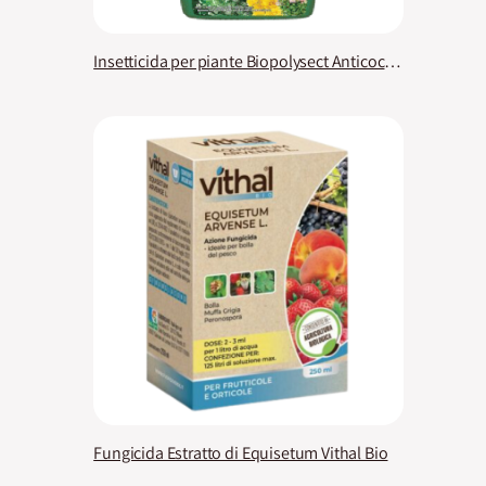
Insetticida per piante Biopolysect Anticocciniglia PFnPO KB
Fungicida Estratto di Equisetum Vithal Bio