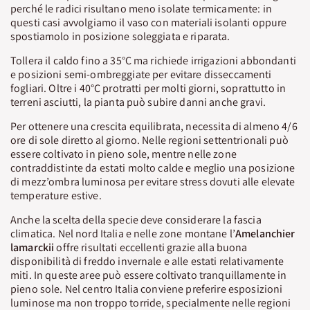
perché le radici risultano meno isolate termicamente: in
questi casi avvolgiamo il vaso con materiali isolanti oppure
spostiamolo in posizione soleggiata e riparata.
Tollera il caldo fino a 35°C ma richiede irrigazioni abbondanti
e posizioni semi-ombreggiate per evitare disseccamenti
fogliari. Oltre i 40°C protratti per molti giorni, soprattutto in
terreni asciutti, la pianta può subire danni anche gravi.
Per ottenere una crescita equilibrata, necessita di almeno 4/6
ore di sole diretto al giorno. Nelle regioni settentrionali può
essere coltivato in pieno sole, mentre nelle zone
contraddistinte da estati molto calde e meglio una posizione
di mezz’ombra luminosa per evitare stress dovuti alle elevate
temperature estive.
Anche la scelta della specie deve considerare la fascia
climatica. Nel nord Italia e nelle zone montane l’
Amelanchier
lamarckii
offre risultati eccellenti grazie alla buona
disponibilità di freddo invernale e alle estati relativamente
miti. In queste aree può essere coltivato tranquillamente in
pieno sole. Nel centro Italia conviene preferire esposizioni
luminose ma non troppo torride, specialmente nelle regioni