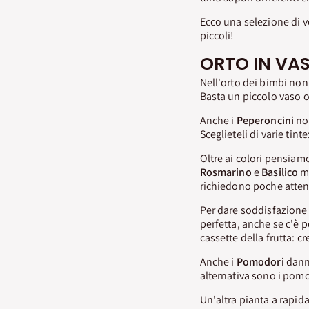
Ecco una selezione di v
piccoli!
ORTO IN VAS
Nell'orto dei bimbi no
Basta un piccolo vaso 
Anche i
Peperoncini
no
Sceglieteli di varie tint
Oltre ai colori pensiam
Rosmarino
e
Basilico
ma
richiedono poche atte
Per dare soddisfazione a
perfetta, anche se c'è 
cassette della frutta: c
Anche i
Pomodori
danno
alternativa sono i pomod
Un'altra pianta a rapida