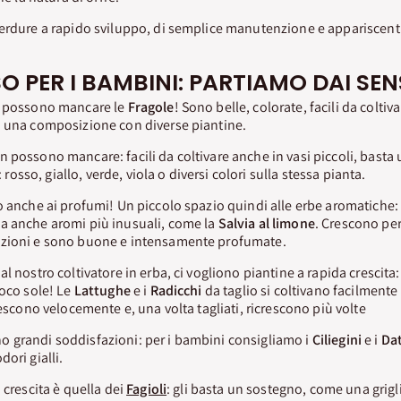
erdure a rapido sviluppo, di semplice manutenzione e appariscenti 
O PER I BAMBINI: PARTIAMO DAI SENS
n possono mancare le
Fragole
! Sono belle, colorate, facili da coltiv
o una composizione con diverse piantine.
n possono mancare: facili da coltivare anche in vasi piccoli, basta 
e: rosso, giallo, verde, viola o diversi colori sulla stessa pianta.
o anche ai profumi! Un piccolo spazio quindi alle erbe aromatiche:
 anche aromi più inusuali, come la
Salvia
al limone
. Crescono pe
nzioni e sono buone e intensamente profumate.
l nostro coltivatore in erba, ci vogliono piantine a rapida crescita:
poco sole! Le
Lattughe
e i
Radicchi
da taglio si coltivano facilmente 
rescono velocemente e, una volta tagliati, ricrescono più volte
 grandi soddisfazioni: per i bambini consigliamo i
Ciliegini
e i
Dat
ori gialli.
 crescita è quella dei
Fagioli
: gli basta un sostegno, come una grigli