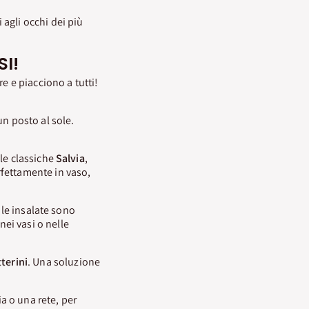
agli occhi dei più
I!
are e piacciono a tutti!
un posto al sole.
 le classiche
Salvia
,
rfettamente in vaso,
 le insalate sono
nei vasi o nelle
terini
. Una soluzione
a o una rete, per