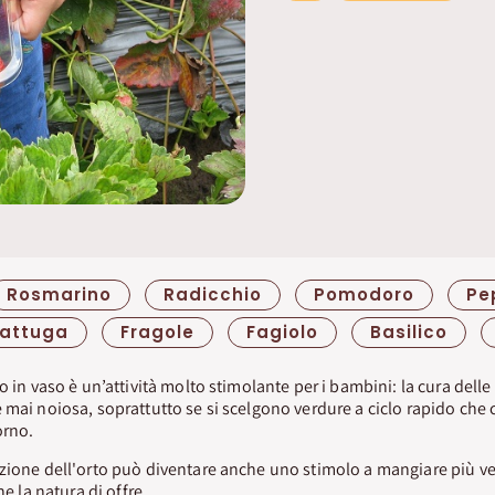
Rosmarino
Radicchio
Pomodoro
Pe
Lattuga
Fragole
Fagiolo
Basilico
o in vaso è un’attività molto stimolante per i bambini: la cura delle 
 mai noiosa, soprattutto se si scelgono verdure a ciclo rapido che
orno.
zione dell'orto può diventare anche uno stimolo a mangiare più ver
he la natura di offre.