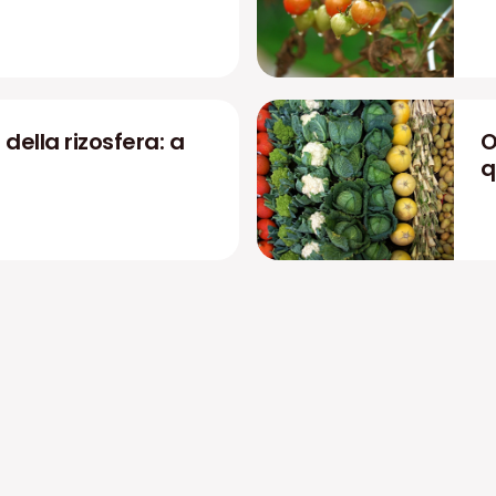
 della rizosfera: a
O
q