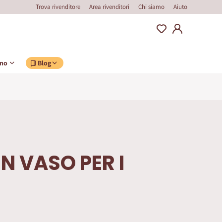
Trova rivenditore
Area rivenditori
Chi siamo
Aiuto
ino
Blog
N VASO PER I