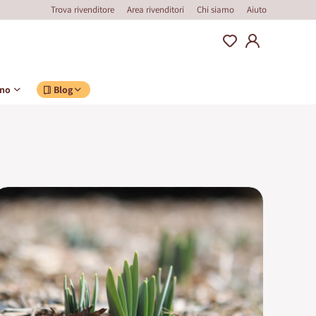
Trova rivenditore
Area rivenditori
Chi siamo
Aiuto
ino
Blog