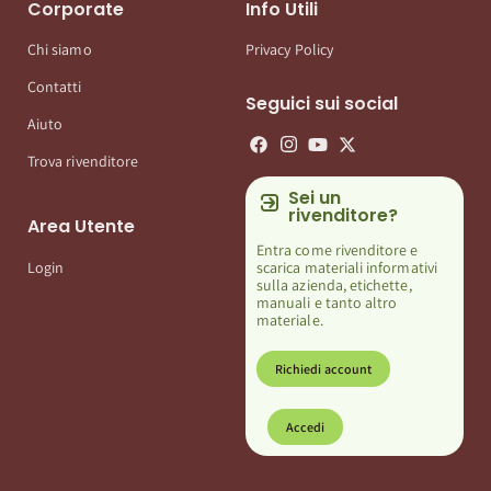
Corporate
Info Utili
Chi siamo
Privacy Policy
Contatti
Seguici sui social
Aiuto
Trova rivenditore
Sei un
rivenditore?
Area Utente
Entra come rivenditore e
scarica materiali informativi
Login
sulla azienda, etichette,
manuali e tanto altro
materiale.
Richiedi account
Accedi