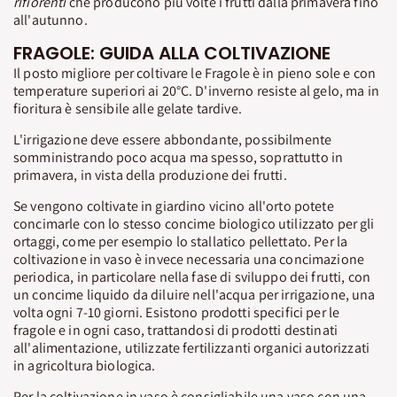
rifiorenti
che producono più volte i frutti dalla primavera fino
all'autunno.
FRAGOLE: GUIDA ALLA COLTIVAZIONE
Il posto migliore per coltivare le Fragole è in pieno sole e con
temperature superiori ai 20°C. D'inverno resiste al gelo, ma in
fioritura è sensibile alle gelate tardive.
L'irrigazione deve essere abbondante, possibilmente
somministrando poco acqua ma spesso, soprattutto in
primavera, in vista della produzione dei frutti.
Se vengono coltivate in giardino vicino all'orto potete
concimarle con lo stesso concime biologico utilizzato per gli
ortaggi, come per esempio lo stallatico pellettato. Per la
coltivazione in vaso è invece necessaria una concimazione
periodica, in particolare nella fase di sviluppo dei frutti, con
un concime liquido da diluire nell'acqua per irrigazione, una
volta ogni 7-10 giorni. Esistono prodotti specifici per le
fragole e in ogni caso, trattandosi di prodotti destinati
all'alimentazione, utilizzate fertilizzanti organici autorizzati
in agricoltura biologica.
Per la coltivazione in vaso è consigliabile una vaso con una