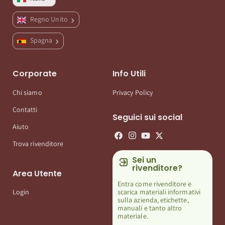
Regno Unito
Spagna
Corporate
Info Utili
Chi siamo
Privacy Policy
Contatti
Seguici sui social
Aiuto
Trova rivenditore
Sei un
rivenditore?
Area Utente
Entra come rivenditore e
scarica materiali informativi
Login
sulla azienda, etichette,
manuali e tanto altro
materiale.