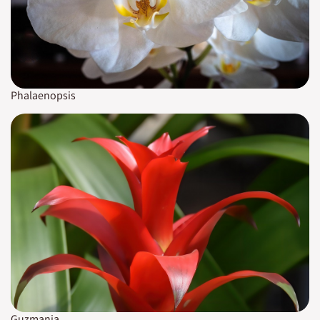
Phalaenopsis
Guzmania