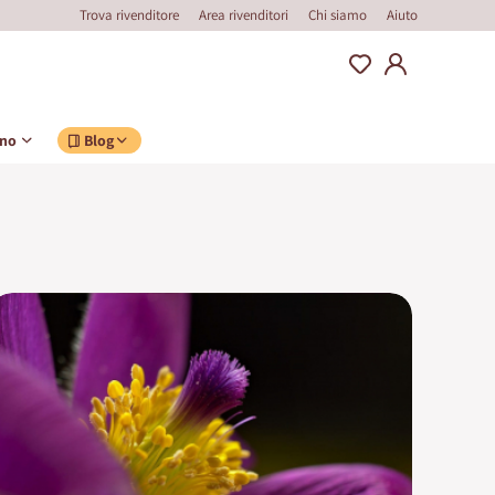
Trova rivenditore
Area rivenditori
Chi siamo
Aiuto
ino
Blog