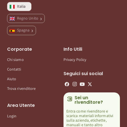
Italia
Regno Unito
Spagna
Corporate
Info Utili
Chi siamo
Privacy Policy
Contatti
Seguici sui social
Aiuto
Trova rivenditore
Sei un
rivenditore?
Area Utente
Entra come rivenditore e
scarica materiali informativi
Login
sulla azienda, etichette,
manuali e tanto altro