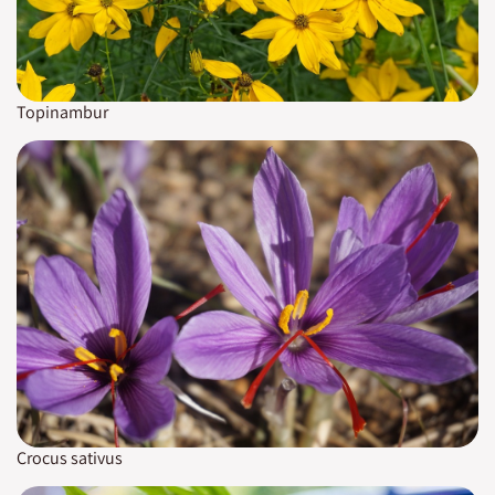
Topinambur
Crocus sativus