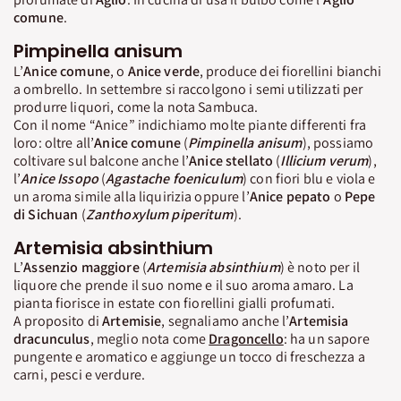
comune
.
Pimpinella anisum
L’
Anice comune
, o
Anice verde
, produce dei fiorellini bianchi
a ombrello. In settembre si raccolgono i semi utilizzati per
produrre liquori, come la nota Sambuca.
Con il nome “Anice” indichiamo molte piante differenti fra
loro: oltre all’
Anice comune
(
Pimpinella anisum
), possiamo
coltivare sul balcone anche l’
Anice stellato
(
Illicium verum
),
l’
Anice Issopo
(
Agastache foeniculum
) con fiori blu e viola e
un aroma simile alla liquirizia oppure l’
Anice pepato
o
Pepe
di Sichuan
(
Zanthoxylum piperitum
).
Artemisia absinthium
L’
Assenzio maggiore
(
Artemisia absinthium
) è noto per il
liquore che prende il suo nome e il suo aroma amaro. La
pianta fiorisce in estate con fiorellini gialli profumati.
A proposito di
Artemisie
, segnaliamo anche l’
Artemisia
dracunculus
, meglio nota come
Dragoncello
: ha un sapore
pungente e aromatico e aggiunge un tocco di freschezza a
carni, pesci e verdure.