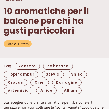
10 aromatiche per il
balcone per chi ha
gusti particolari
Orto e Frutteto
Tag
Zenzero
Zafferano
Topinambur
Stevia
Shiso
Crocus
Cren
Borragine
Artemisia
Anice
Allium
Stai scegliendo le piante aromatiche per il balcone e il
terrazzo e non vuoi coltivare le “solite” varietà? Ecco qualche