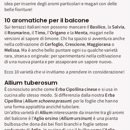
idea per inserire degli aromi particolari e magari con delle
belle fioriture!
10 aromatiche per il balcone
Sui terrazzi italiani non possono mancare il
Basilico
, la
Salvia
,
il
Rosmarino
, il
Timo
, l’
Origano
e la
Menta
, magari nelle
versioni al sapore di limone. Chi ha spazio si avventura anche
nella coltivazione di
Cerfoglio
,
Crescione
,
Maggiorana
o
Melissa.
Ma è anche bello puntare ogni su qualche varietà
rara, strana o originale: per sperimentarsi nella coltivazione
di una nuova pianta e per assaporare un sapore nuovo.
Ecco 10 varietà che vi invitiamo a prendere in considerazione!
Allium tuberosum
È conosciuto anche come
Erba Cipollina cinese
e si usa in
cucina allo stesso modo. Si differenzia dalla nostra
Erba
Cipollina
(
Allium schoenoprasum
) per le foglie che hanno
una forma appiattita anziché tubolare.
Un’altra varietà di
Allium
interessante da inserire tra gli aromi
del balcone è l’
Aglio orsino
(
Allium ursinum
) è una pianta
bulbosa che dona dei bei fiori bianchi e foglie setose
profumate di
Aglio
. In cucina di usa il bulbo come l’
Aglio