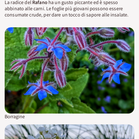
La radice del
Rafano
ha un gusto piccante ed è spesso
abbinato alle carni. Le foglie più giovani possono essere
consumate crude, per dare un tocco di sapore alle insalate.
Borragine