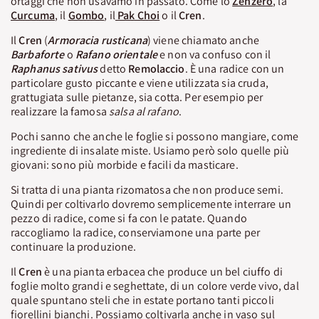
ortaggi che non usavamo in passato. Come lo
Zenzero
, la
Curcuma
, il
Gombo
, il
Pak Choi
o il
Cren
.
Il
Cren
(
Armoracia rusticana
) viene chiamato anche
Barbaforte
o
Rafano orientale
e non va confuso con il
Raphanus sativus
detto
Remolaccio
. È una radice con un
particolare gusto piccante e viene utilizzata sia cruda,
grattugiata sulle pietanze, sia cotta. Per esempio per
realizzare la famosa
salsa al rafano
.
Pochi sanno che anche le foglie si possono mangiare, come
ingrediente di insalate miste. Usiamo però solo quelle più
giovani: sono più morbide e facili da masticare.
Si tratta di una pianta rizomatosa che non produce semi.
Quindi per coltivarlo dovremo semplicemente interrare un
pezzo di radice, come si fa con le patate. Quando
raccogliamo la radice, conserviamone una parte per
continuare la produzione.
Il
Cren
è una pianta erbacea che produce un bel ciuffo di
foglie molto grandi e seghettate, di un colore verde vivo, dal
quale spuntano steli che in estate portano tanti piccoli
fiorellini bianchi. Possiamo coltivarla anche in vaso sul