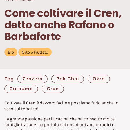
Come coltivare il Cren,
detto anche Rafano o
Barbaforte
Bio
Orto e Frutteto
Tag
Zenzero
Pak Choi
Okra
Curcuma
Cren
Coltivare il
Cren
è davvero facile e possiamo farlo anche in
vaso sul terrazzo!
La grande passione per la cucina che ha coinvolto molte
famiglie italiane, ha portato dei nostri orti anche radici e