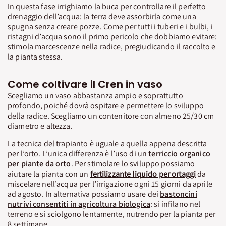
In questa fase irrighiamo la buca per controllare il perfetto
drenaggio dell’acqua: la terra deve assorbirla come una
spugna senza creare pozze. Come per tutti i tuberi e i bulbi, i
ristagni d’acqua sono il primo pericolo che dobbiamo evitare:
stimola marcescenze nella radice, pregiudicando il raccolto e
la pianta stessa.
Come coltivare il Cren in vaso
Scegliamo un vaso abbastanza ampio e soprattutto
profondo, poiché dovrà ospitare e permettere lo sviluppo
della radice. Scegliamo un contenitore con almeno 25/30 cm
diametro e altezza.
La tecnica del trapianto è uguale a quella appena descritta
per l’orto. L’unica differenza è l’uso di un
terriccio organico
per piante da orto
. Per stimolare lo sviluppo possiamo
aiutare la pianta con un
fertilizzante liquido per ortaggi
da
miscelare nell’acqua per l’irrigazione ogni 15 giorni da aprile
ad agosto. In alternativa possiamo usare dei
bastoncini
nutrivi consentiti in agricoltura biologica
: si infilano nel
terreno e si sciolgono lentamente, nutrendo per la pianta per
8 settimane.