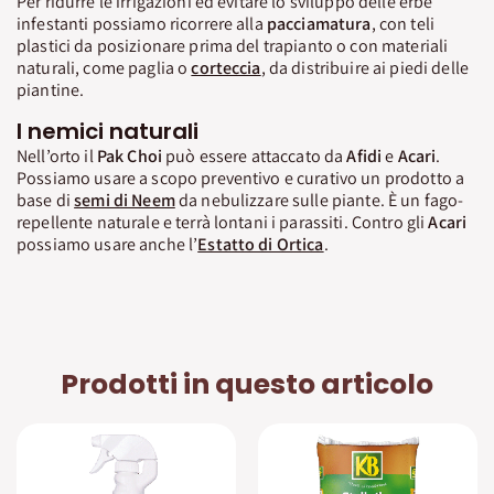
Per ridurre le irrigazioni ed evitare lo sviluppo delle erbe
infestanti possiamo ricorrere alla
pacciamatura
, con teli
plastici da posizionare prima del trapianto o con materiali
naturali, come paglia o
corteccia
, da distribuire ai piedi delle
piantine.
I nemici naturali
Nell’orto il
Pak Choi
può essere attaccato da
Afidi
e
Acari
.
Possiamo usare a scopo preventivo e curativo un prodotto a
base di
semi di Neem
da nebulizzare sulle piante. È un fago-
repellente naturale e terrà lontani i parassiti. Contro gli
Acari
possiamo usare anche l’
Estatto di Ortica
.
Prodotti in questo articolo