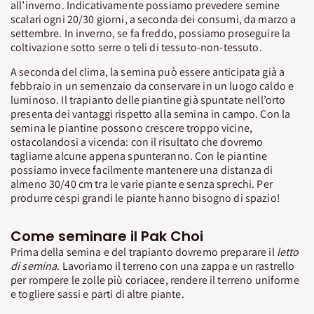
all’inverno. Indicativamente possiamo prevedere semine
scalari ogni 20/30 giorni, a seconda dei consumi, da marzo a
settembre. In inverno, se fa freddo, possiamo proseguire la
coltivazione sotto serre o teli di tessuto-non-tessuto.
A seconda del clima, la semina può essere anticipata già a
febbraio in un semenzaio da conservare in un luogo caldo e
luminoso. Il trapianto delle piantine già spuntate nell’orto
presenta dei vantaggi rispetto alla semina in campo. Con la
semina le piantine possono crescere troppo vicine,
ostacolandosi a vicenda: con il risultato che dovremo
tagliarne alcune appena spunteranno. Con le piantine
possiamo invece facilmente mantenere una distanza di
almeno 30/40 cm tra le varie piante e senza sprechi. Per
produrre cespi grandi le piante hanno bisogno di spazio!
Come seminare il Pak Choi
Prima della semina e del trapianto dovremo preparare il
letto
di semina
. Lavoriamo il terreno con una zappa e un rastrello
per rompere le zolle più coriacee, rendere il terreno uniforme
e togliere sassi e parti di altre piante.