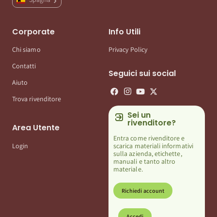
Corporate
Info Utili
Chi siamo
Privacy Policy
Contatti
Seguici sui social
Aiuto
Trova rivenditore
Sei un
rivenditore?
Area Utente
Entra come rivenditore e
scarica materiali informativi
Login
sulla azienda, etichette,
manuali e tanto altro
materiale.
Richiedi account
Accedi