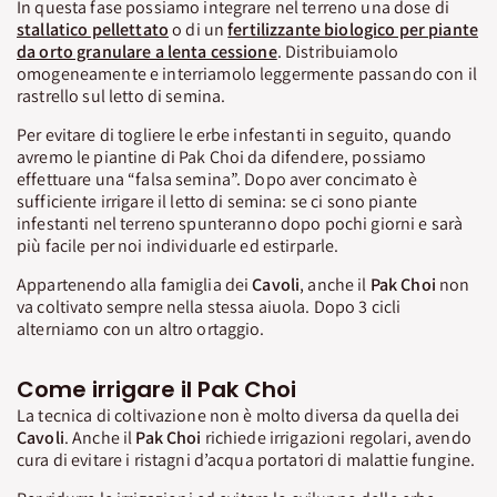
In questa fase possiamo integrare nel terreno una dose di
stallatico pellettato
o di un
fertilizzante biologico per piante
da orto granulare a lenta cessione
. Distribuiamolo
omogeneamente e interriamolo leggermente passando con il
rastrello sul letto di semina.
Per evitare di togliere le erbe infestanti in seguito, quando
avremo le piantine di Pak Choi da difendere, possiamo
effettuare una “falsa semina”. Dopo aver concimato è
sufficiente irrigare il letto di semina: se ci sono piante
infestanti nel terreno spunteranno dopo pochi giorni e sarà
più facile per noi individuarle ed estirparle.
Appartenendo alla famiglia dei
Cavoli
, anche il
Pak
Choi
non
va coltivato sempre nella stessa aiuola. Dopo 3 cicli
alterniamo con un altro ortaggio.
Come irrigare il Pak Choi
La tecnica di coltivazione non è molto diversa da quella dei
Cavoli
. Anche il
Pak Choi
richiede irrigazioni regolari, avendo
cura di evitare i ristagni d’acqua portatori di malattie fungine.