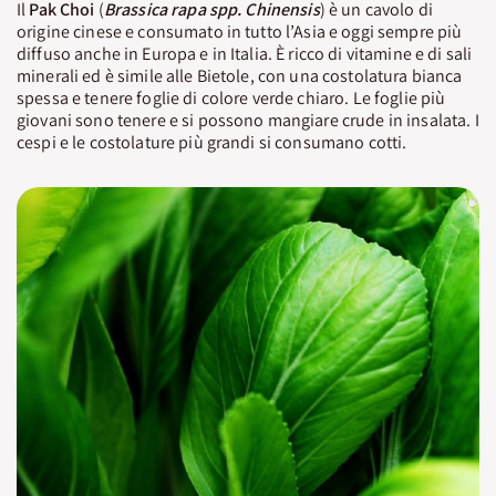
Il
Pak Choi
(
Brassica rapa spp. Chinensis
) è un cavolo di
origine cinese e consumato in tutto l’Asia e oggi sempre più
diffuso anche in Europa e in Italia. È ricco di vitamine e di sali
minerali ed è simile alle Bietole, con una costolatura bianca
spessa e tenere foglie di colore verde chiaro. Le foglie più
giovani sono tenere e si possono mangiare crude in insalata. I
cespi e le costolature più grandi si consumano cotti.