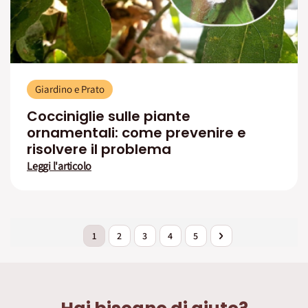
Giardino e Prato
Cocciniglie sulle piante
ornamentali: come prevenire e
risolvere il problema
Leggi l'articolo
Pagina
Attualmente stai leggendo la pagina
Pagina
Pagina
Pagina
Pagina
Pagina
Successivo
1
2
3
4
5