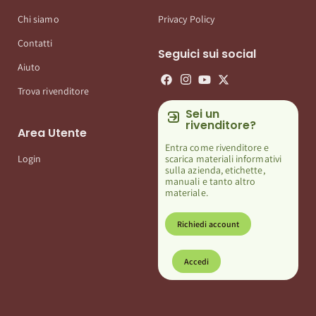
Chi siamo
Privacy Policy
Contatti
Seguici sui social
Aiuto
Trova rivenditore
Sei un
rivenditore?
Area Utente
Entra come rivenditore e
scarica materiali informativi
Login
sulla azienda, etichette,
manuali e tanto altro
materiale.
Richiedi account
Accedi