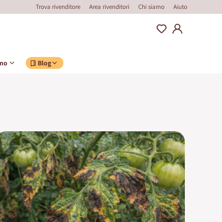
Trova rivenditore
Area rivenditori
Chi siamo
Aiuto
ino
Blog