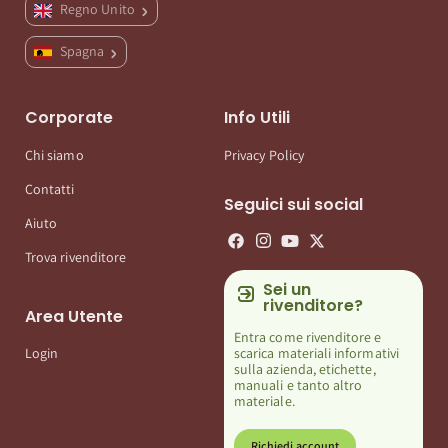
Regno Unito
Spagna
Corporate
Info Utili
Chi siamo
Privacy Policy
Contatti
Seguici sui social
Aiuto
Trova rivenditore
Sei un
rivenditore?
Area Utente
Entra come rivenditore e
scarica materiali informativi
Login
sulla azienda, etichette,
manuali e tanto altro
materiale.
Richiedi account