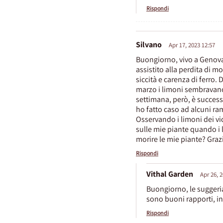
Rispondi
Silvano
Apr 17, 2023 12:57
Buongiorno, vivo a Genova,
assistito alla perdita di m
siccità e carenza di ferro.
marzo i limoni sembravano a
settimana, però, è success
ho fatto caso ad alcuni ra
Osservando i limoni dei vi
sulle mie piante quando i 
morire le mie piante? Grazi
Rispondi
Vithal Garden
Apr 26, 
Buongiorno, le suggeria
sono buoni rapporti, in
Rispondi