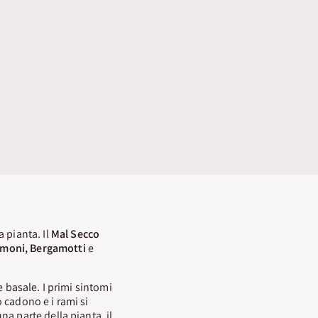
 pianta. Il
Mal Secco
imoni, Bergamotti
e
 basale. I primi sintomi
o cadono e i rami si
a parte della pianta, il