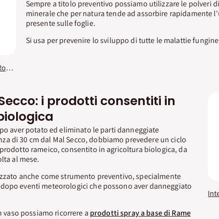
Sempre a titolo preventivo possiamo utilizzare le polveri di
minerale che per natura tende ad assorbire rapidamente l'
presente sulle foglie.
Si usa per prevenire lo sviluppo di tutte le malattie fungine
Integratore Polvere di Roccia Zeolite Vithal Bio
Secco: i prodotti consentiti in
biologica
opo aver potato ed eliminato le parti danneggiate
a di 30 cm dal Mal Secco, dobbiamo prevedere un ciclo
prodotto rameico, consentito in agricoltura biologica, da
olta al mese.
lizzato anche come strumento preventivo, specialmente
 dopo eventi meteorologici che possono aver danneggiato
in vaso possiamo ricorrere a
prodotti spray a base di Rame