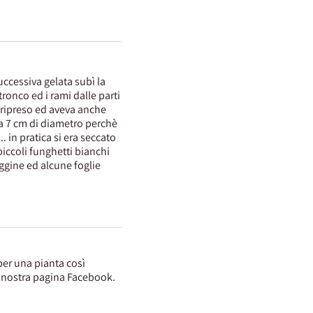
uccessiva gelata subì la
tronco ed i rami dalle parti
a ripreso ed aveva anche
rca 7 cm di diametro perchè
.. in pratica si era seccato
piccoli funghetti bianchi
uggine ed alcune foglie
per una pianta così
a nostra pagina Facebook.