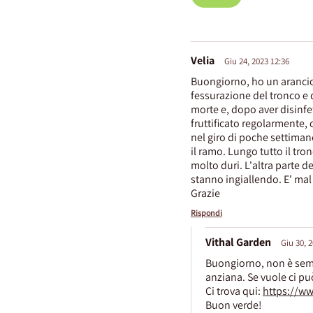
Velia
Giu 24, 2023 12:36
Buongiorno, ho un arancio d
fessurazione del tronco e di
morte e, dopo aver disinfet
fruttificato regolarmente, 
nel giro di poche settimane s
il ramo. Lungo tutto il tro
molto duri. L'altra parte 
stanno ingiallendo. E' mal
Grazie
Rispondi
Vithal Garden
Giu 30, 
Buongiorno, non è semp
anziana. Se vuole ci pu
Ci trova qui:
https://ww
Buon verde!