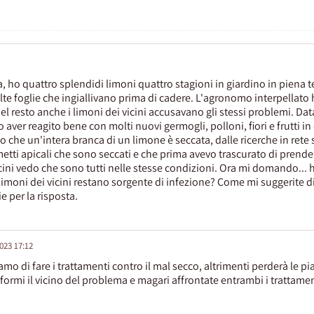
 ho quattro splendidi limoni quattro stagioni in giardino in piena t
olte foglie che ingiallivano prima di cadere. L'agronomo interpellato 
 Del resto anche i limoni dei vicini accusavano gli stessi problemi. Da
ver reagito bene con molti nuovi germogli, polloni, fiori e frutti in 
o che un'intera branca di un limone è seccata, dalle ricerche in rete 
metti apicali che sono seccati e che prima avevo trascurato di prend
cini vedo che sono tutti nelle stesse condizioni. Ora mi domando... 
limoni dei vicini restano sorgente di infezione? Come mi suggerite d
e per la risposta.
2023 17:12
mo di fare i trattamenti contro il mal secco, altrimenti perderà le pi
formi il vicino del problema e magari affrontate entrambi i trattame