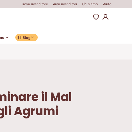
Trova rivenditore
Area rivenditori
Chi siamo
Aiuto
ino
Blog
inare il Mal
gli Agrumi