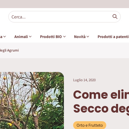
sa
Animali
Prodotti BIO
Novità
Prodotti a patent
degli Agrumi
Luglio 14, 2020
Come elim
Secco de
Orto e Frutteto