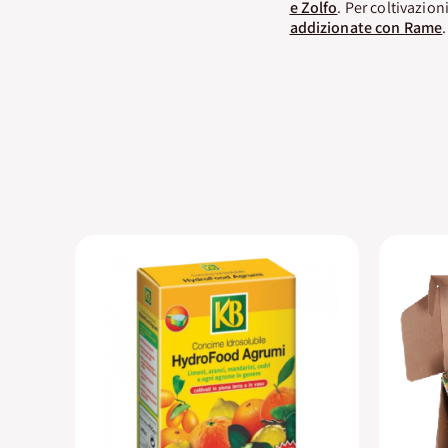
e Zolfo
. Per coltivazio
addizionate con Rame
.