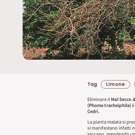
Tag
Limone
Eliminare il
Mal Secco d
(Phoma tracheiphila)
è
Cedri.
La pianta malata si pres
si manifestano infatti n
seccano, prendendo una 