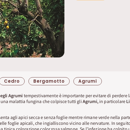
Cedro
Bergamotto
Agrumi
egli Agrumi
tempestivamente è importante per evitare di perdere la
 una malattia fungina che colpisce tutti gli
Agrumi,
in particolare
L
enta agli apici secca e senza foglie mentre rimane verde nella parte
elle foglie apicali, che ingialliscono vicino alle nervature. In seguit
tipica colorazione color rosa salmone. Se l’infezione ha colpito un