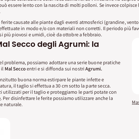
uò essere lento con la nascita di molti polloni. Se invece colpisce l
.
 ferite causate alle piante dagli eventi atmosferici (grandine, vent
ffettuate in modo e/o con materiali non corretti. Il periodo più fav
 più piovosi e umidi, cioè da ottobre a febbraio.
 Mal Secco degli Agrumi: la
l problema, possiamo adottare una serie buone pratiche
 il
Mal Secco
entri e si diffonda sui nostri
Agrumi.
anzitutto buona norma estirpare le piante infette e
atura, il taglio si effettua a 30 cm sotto la parte secca.
i utilizzati per il taglio e proteggiamo le parti potate con
e
. Per disinfettare le ferite possiamo utilizzare anche la
Mas
e naturale.