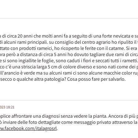
i circa 20 anni che molti anni fa a seguito di una forte nevicata e s
 alcuni rami principali. su consiglio del centro agrario ho ripulito il 
tato con prodotti rameici, ho ricoperto le ferite con il catame. Si er
ora però a distanza di circa 5 anni ho dovuto tagliare due rami di ci
i sono ingiallite le foglie, sono caduti i fiori e seccati tutti i rametti.
nco c'è una striscia larga 5 cm di colore diverso e sono nati come dei 
dell'arancio è verde ma su alcuni rami ci sono alcune macchie color r
 secco o qualche altra patologia? Cosa posso fare per salvarlo.
2023 18:21
lice affrontare una diagnosi senza vedere la pianta. Ancora di più 
ò inviare delle foto dettagliate come messaggio privato attraverso l
w.facebook.com/italagrosrl
.