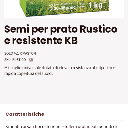
Vai
Semi per prato Rustico
all'inizio
della
e resistente KB
galleria
di
immagini
SOLO
%1
RIMASTO/I
SKU: 
RUSTICO
KB
Miscuglio universale dotato di elevata resistenza al calpestio e
rapida copertura del suolo.
Caratteristiche
Si adatta ai vari tipi di terreno e tollera prolungati periodi di