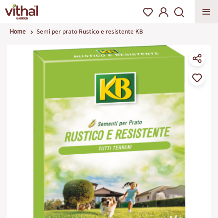
Home
Semi per prato Rustico e resistente KB
Vai
alla
fine
della
galleria
di
immagini