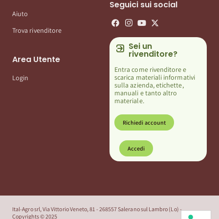
Seguici sui social
Aiuto
Trova rivenditore
Sei un
rivenditore?
Area Utente
Entra come rivenditore e
scarica materiali informativi
Login
sulla azienda, etichette,
manuali e tanto altro
materiale.
Richiedi account
Accedi
Ital-Agro srl, Via Vittorio Veneto, 81 - 268557 Salerano sul Lambro (Lo) -
Copyrights © 2025