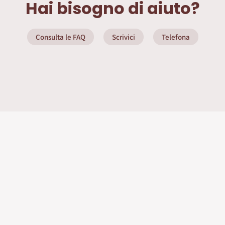
Hai bisogno di aiuto?
Consulta le FAQ
Scrivici
Telefona
ate
Info Utili
Privacy Policy
Seguici sui social
nditore