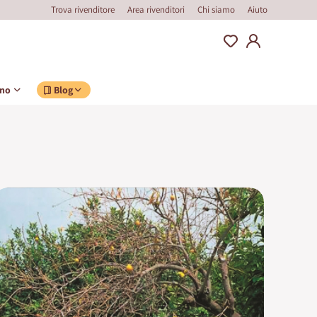
Trova rivenditore
Area rivenditori
Chi siamo
Aiuto
ino
Blog