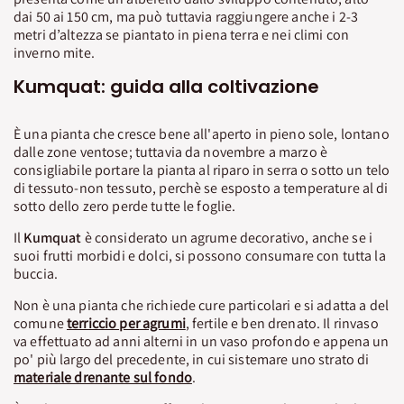
dai 50 ai 150 cm, ma può tuttavia raggiungere anche i 2-3
metri d’altezza se piantato in piena terra e nei climi con
inverno mite.
Kumquat: guida alla coltivazione
È una pianta che cresce bene all'aperto in pieno sole, lontano
dalle zone ventose; tuttavia da novembre a marzo è
consigliabile portare la pianta al riparo in serra o sotto un telo
di tessuto-non tessuto, perchè se esposto a temperature al di
sotto dello zero perde tutte le foglie.
Il
Kumquat
è considerato un agrume decorativo, anche se i
suoi frutti morbidi e dolci, si possono consumare con tutta la
buccia.
Non è una pianta che richiede cure particolari e si adatta a del
comune
terriccio per agrumi
, fertile e ben drenato. Il rinvaso
va effettuato ad anni alterni in un vaso profondo e appena un
po' più largo del precedente, in cui sistemare uno strato di
materiale drenante sul fondo
.