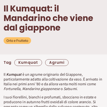
Il Kumquat: il
Mandarino che viene
dal giappone
Orto e Frutteto
Tag
Kumquat
Agrumi
Il
Kumquat
è un agrume originario del Giappone,
particolarmente adatto alla coltivazione da vaso. È arrivato in
Italia nei primi anni '80 e da allora vanta molti nomi come
Fortunella
,
Mandarino giapponese
o
Satsumi
.
I suoi fiorellini, bianchi e profumati, sbocciano in estate e
producono in autunno frutti ovoidali di colore arancio. Si
presenta come un alberello dallo sviluppo contenuto, alto