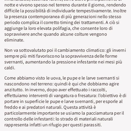
notte e vivono spesso nel terreno durante il giorno, rendendo
difficile la possibilità di individuarle tempestivamente. Inoltre
la presenza contemporanea di più generazioni nello stesso
periodo complica il corretto timing dei trattamenti. A ciò si
aggiunge la loro elevata polifagia, che consente loro di
sopravvivere anche quando alcune colture vengono
eliminate.
Non va sottovalutato poi il cambiamento climatico: gli inverni
sempre più miti favoriscono la sopravvivenza delle forme
svernanti, aumentando la pressione infestante nei mesi più
caldi.
Come abbiamo visto le uova, le pupe e le larve svernanti si
nascondono nel terreno: quindi è qui che dobbiamo agire
anzitutto. In inverno, dopo aver effettuato i raccolti,
effettuiamo interventi di vangatura o fresatura: l’obiettivo è di
portare in superficie le pupe e larve svernanti, per esporle al
freddo e ai predatori naturali. Questa attività è
particolarmente importante se usiamo la pacciamatura per il
controllo delle infestanti: lo strado di materiali naturali
rappresenta infatti un rifugio per questi parassiti.