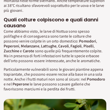
mortalità nelle forme svernanti. Anche temperature superiori
ai 38°C risultano sfavorevoli soprattutto per le uova e le larve
più giovani.
Quali colture colpiscono e quali danni
causano
Come abbiamo visto, le larve di Nottua sono spesso
polifaghe e di conseguenza sono tante le colture che
possono venire colpite in un orto domestico:
Pomodori
,
Peperoni
,
Melanzane
,
Lattughe
,
Cavoli
,
Fagioli
,
Piselli
,
Zucchine
e
Carote
sono quelle più frequentemente colpite.
Ma in presenza di forti infestazioni tutte le specie erbacee
dell’orto possono essere interessate, anche le aromatiche.
Particolarmente vulnerabili sono le giovani piantine appena
trapiantate, che possono essere recise alla base in una sola
notte. Anche i frutti maturi non sono al sicuro: nel
Pomodoro
e nel
Peperone
le larve possono scavare gallerie che
favoriscono marciumi e la perdita dei frutti.