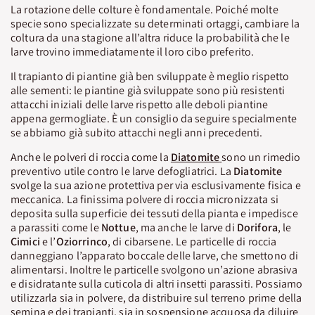
La rotazione delle colture è fondamentale. Poiché molte
specie sono specializzate su determinati ortaggi, cambiare la
coltura da una stagione all’altra riduce la probabilità che le
larve trovino immediatamente il loro cibo preferito.
Il trapianto di piantine già ben sviluppate è meglio rispetto
alle sementi: le piantine già sviluppate sono più resistenti
attacchi iniziali delle larve rispetto alle deboli piantine
appena germogliate. È un consiglio da seguire specialmente
se abbiamo già subito attacchi negli anni precedenti.
Anche le polveri di roccia come la
Diatomite
sono un rimedio
preventivo utile contro le larve defogliatrici. La
Diatomite
svolge la sua azione protettiva per via esclusivamente fisica e
meccanica. La finissima polvere di roccia micronizzata si
deposita sulla superficie dei tessuti della pianta e impedisce
a parassiti come le
Nottue
, ma anche le larve di
Dorifora
, le
Cimici
e l’
Oziorrinco
, di cibarsene. Le particelle di roccia
danneggiano l’apparato boccale delle larve, che smettono di
alimentarsi. Inoltre le particelle svolgono un’azione abrasiva
e disidratante sulla cuticola di altri insetti parassiti. Possiamo
utilizzarla sia in polvere, da distribuire sul terreno prime della
semina e dei trapianti, sia in sospensione acquosa da diluire