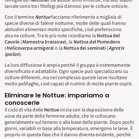
larvale sono tra i fitofagi più dannosi per le colture orticole.
Con il termine
Nottue
facciamo riferimento a migliaia di
specie diverse di falene notturne, molte delle quali hanno
abitudini alimentari molto specifiche, cioè preferiscono
alcune colture. Tra le più note ricordiamo la
Nottua del
Cavolo
(
Mamestra brassicae
), la
Nottua del Pomodoro
(
Helicoverpa armigera
) o la
Nottua dei seminati
(
Agrotis
ipsilon
).
La loro diffusione è ampia perché il gruppo è estremamente
diversificato e adattabile. Ogni specie può specializzarsi su
colture differenti, ma nel complesso queste larve risultano
molto polifaghe, cioè capaci di nutrirsi di molte piante ospiti.
Eliminare le Nottue: impariamo a
conoscerle
Il ciclo di vita delle
Nottue
inizia con la deposizione delle
uova da parte delle femmine adulte, che le collocano
generalmente sul terreno o alla base delle piante. Dopo pochi
giorni, variabili in base alla temperatura, emergono le larve. È
proprio in questa fase che il danno diventa evidente, perchè