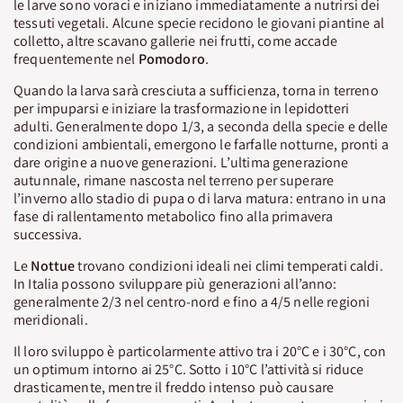
le larve sono voraci e iniziano immediatamente a nutrirsi dei
tessuti vegetali. Alcune specie recidono le giovani piantine al
colletto, altre scavano gallerie nei frutti, come accade
frequentemente nel
Pomodoro
.
Quando la larva sarà cresciuta a sufficienza, torna in terreno
per impuparsi e iniziare la trasformazione in lepidotteri
adulti. Generalmente dopo 1/3, a seconda della specie e delle
condizioni ambientali, emergono le farfalle notturne, pronti a
dare origine a nuove generazioni. L’ultima generazione
autunnale, rimane nascosta nel terreno per superare
l’inverno allo stadio di pupa o di larva matura: entrano in una
fase di rallentamento metabolico fino alla primavera
successiva.
Le
Nottue
trovano condizioni ideali nei climi temperati caldi.
In Italia possono sviluppare più generazioni all’anno:
generalmente 2/3 nel centro-nord e fino a 4/5 nelle regioni
meridionali.
Il loro sviluppo è particolarmente attivo tra i 20°C e i 30°C, con
un optimum intorno ai 25°C. Sotto i 10°C l’attività si riduce
drasticamente, mentre il freddo intenso può causare