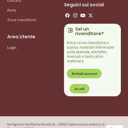
Contatti
Seguici sui social
Aiuto
Trova rivenditore
Sei un
rivenditore?
Area Utente
Entra come rivenditore e
scarica materiali informativi
Login
sulla azienda, etichette,
manuali e tanto altro
materiale.
Richiedi account
Accedi
Ital-Agro srl, Via Vittorio Veneto, 81 - 268557 Salerano sul Lambro (Lo) -