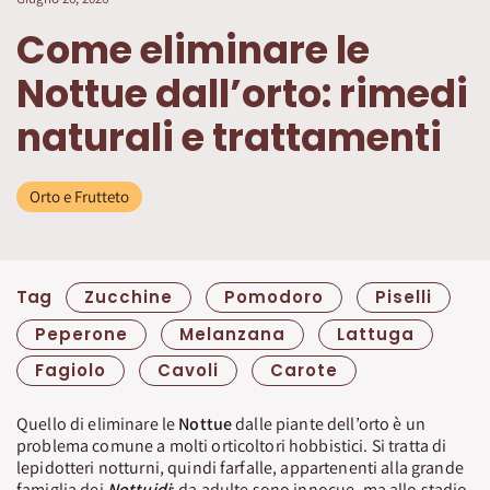
Come eliminare le
Nottue dall’orto: rimedi
naturali e trattamenti
Orto e Frutteto
Tag
Zucchine
Pomodoro
Piselli
Peperone
Melanzana
Lattuga
Fagiolo
Cavoli
Carote
Quello di eliminare le
Nottue
dalle piante dell’orto è un
problema comune a molti orticoltori hobbistici. Si tratta di
lepidotteri notturni, quindi farfalle, appartenenti alla grande
famiglia dei
Nottuidi
: da adulte sono innocue, ma allo stadio