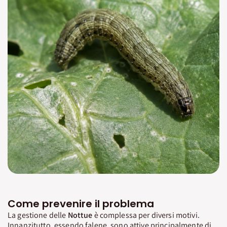
Come prevenire il problema
La gestione delle
Nottue
è complessa per diversi motivi.
Innanzitutto, essendo falene, sono attive principalmente di