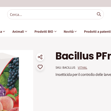
sa
Animali
Prodotti BIO
Novità
Prodotti a patent
Bacillus PF
SKU: 
BACILLUS
VITHAL
Insetticida per il controllo delle larv