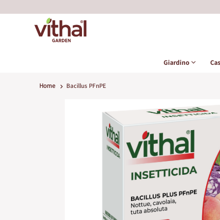
Giardino
Ca
Home
Bacillus PFnPE
Vai
alla
fine
della
galleria
di
immagini