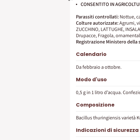
CONSENTITO IN AGRICOLTU
Parassiti controllati:
Nottue, ca
Colture autorizzate:
Agrumi, v
ZUCCHINO, LATTUGHE, INSALATE
Drupacce, Fragola, ornamentali 
Registrazione Ministero della 
Calendario
Da febbraio a ottobre.
Modo d'uso
0,5 g in 1 litro d’acqua. Confezi
Composizione
Bacillus thuringiensis varietà 
Indicazioni di sicurezza