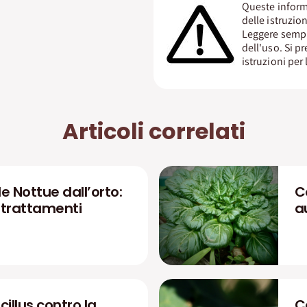
Queste inform
delle istruzion
Leggere sempre
dell'uso. Si pr
istruzioni per 
Articoli correlati
e Nottue dall’orto:
C
e trattamenti
a
illus contro la
C