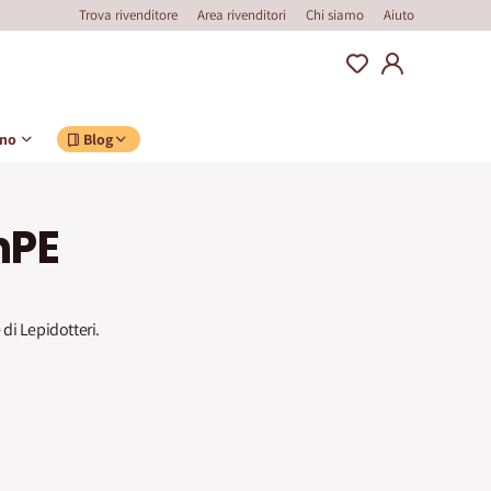
Trova rivenditore
Area rivenditori
Chi siamo
Aiuto
ino
Blog
nPE
e di Lepidotteri.