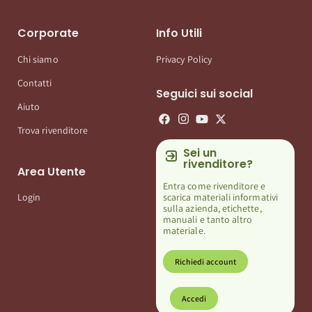
Corporate
Info Utili
Chi siamo
Privacy Policy
Contatti
Seguici sui social
Aiuto
Trova rivenditore
Sei un
rivenditore?
Area Utente
Entra come rivenditore e
scarica materiali informativi
Login
sulla azienda, etichette,
manuali e tanto altro
materiale.
Richiedi account
Accedi