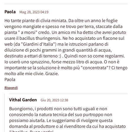
Paola
Mag 28, 2023 04:19
Ho tante piante di clivia miniata. Da oltre un anno le foglie
vengono mangiate e spesso ne trovo per terra, staccate dalla
pianta " a morsi" credo. Un amico mi ha detto che avrei potuto
usare il bacillus thuringensis. Ne ho acquistato un flacone sul
web (da "Giardini d'Italia") ma le istruzioni parlano di
diluizione di pochi grammi in grandi quantità di acqua,
destinato a ettari di terreno :) . Quindi non so come regolarmi.
Io userò uno spruzzino, forse mezzo litro di acqua. O non è
importante se la soluzione è molto più "concentrata"? Ci tengo
molto alle mie clivie. Grazie.
Paola
Rispondi
Vithal Garden
Giu 20, 2023 12:38
Buongiorno, i prodotti non sono tutti uguali e non
conoscendo la natura tecnica del suo purtroppo non
possiamo aiutarla. Le suggeriamo di rivolgere questa
domanda al produttore o al rivenditore da cui ha acquistato