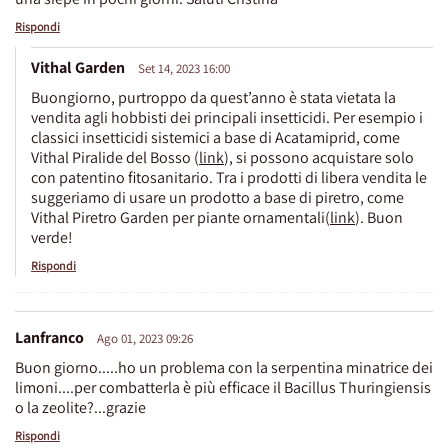
Rispondi
Vithal Garden
Set 14, 2023 16:00
Buongiorno, purtroppo da quest’anno è stata vietata la
vendita agli hobbisti dei principali insetticidi. Per esempio i
classici insetticidi sistemici a base di Acatamiprid, come
Vithal Piralide del Bosso (
link
), si possono acquistare solo
con patentino fitosanitario. Tra i prodotti di libera vendita le
suggeriamo di usare un prodotto a base di piretro, come
Vithal Piretro Garden per piante ornamentali(
link
). Buon
verde!
Rispondi
Lanfranco
Ago 01, 2023 09:26
Buon giorno.....ho un problema con la serpentina minatrice dei
limoni....per combatterla è più efficace il Bacillus Thuringiensis
o la zeolite?...grazie
Rispondi