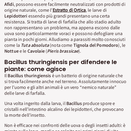
Afidi
, possono essere facilmente neutralizzati con prodotti di
origine naturale, come l’
Estratto di Ortica
, le larve di
Lepidotteri
essendo più grandi presentano una certa
resistenza. Si tratta di larve di farfalla che allo stadio adulto
non rappresentano un problema, ma appena escono dalle
uova sono particolarmente voraci e possono defogliare una
pianta in pochi giorni. Alludiamo a parassiti molto conosciuti
come la
Tuta absoluta
(nota come
Tignola del Pomodoro
), le
Nottue
e le
Cavolaie
(
Pieris brassicae
).
Bacillus thuringiensis per difendere le
piante: come agisce
Il
Bacillus thuringiensis
è un batterio di origine naturale che
si trova facilmente anche nel terreno. Assolutamente innocuo
per l’uomo e gli altri animali è un vero “nemico naturale”
delle larve di farfalla.
Una volta ingerito dalla larva, il
Bacillus
produce spore e
cristalli nell’intestino alcalino dei lepidotteri, che provocano
la morte dell’insetto.
Non è efficace nei confronti delle uova o degli insetti adulti: è