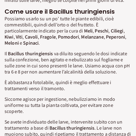
mirato sulle larve, meglio se colpite nei primi giorni di vita.
Come usare il Bacillus thuringiensis
Possiamo usarlo su un po’ tutte le piante edibili, cioè
commestibili, quindi dell’orto o del frutteto. È
particolarmente indicato per la cura di
Meli
,
Peschi
,
Ciliegi
,
Kiwi
,
Viti
,
Cavoli
,
Fragole
,
Pomodori
,
Melanzane
,
Peperoni
,
Meloni
e
Spinaci
.
Il
Bacillus thuringiensis
va diluito seguendo le dosi indicate
sulla confezione, ben agitato e nebulizzato sul fogliame e
sulle zone in cui sono presenti le larve. Usiamo acqua con pH
tra 6 e 8 per non aumentare l’alcalinità della soluzione.
È abbastanza fotolabile, quindi è meglio effettuare i
trattamenti verso il tramonto.
Siccome agisce per ingestione, nebulizziamo in modo
uniforme su tutta la pianta coltivata, per evitare zone
scoperte.
Se avete individuato delle larve, intervenite subito con un
trattamento a base di
Bacillus thuringiensis
. Le larve non
muoiono subito, quindi ripetiamo il trattamento a distanza di