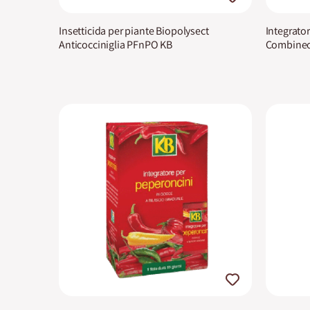
Insetticida per piante Biopolysect
Integrator
Anticocciniglia PFnPO KB
Combineo 