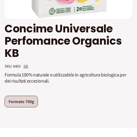
Vai
Concime Universale
all'inizio
della
Perfomance Organics
galleria
di
KB
immagini
SKU: 
6403
KB
Formula 100% naturale e utilizzabile in agricoltura biologica per
dei risultati eccezionali.
Formato
700g