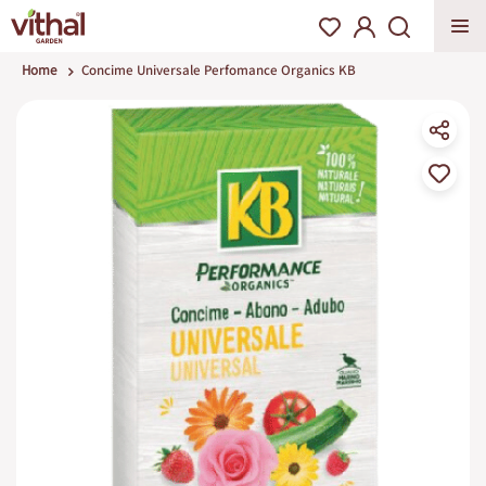
Home
Concime Universale Perfomance Organics KB
Vai
alla
fine
della
galleria
di
immagini