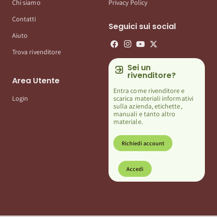
Chi siamo
Privacy Policy
Contatti
Seguici sui social
Aiuto
Trova rivenditore
Sei un
rivenditore?
Area Utente
Entra come rivenditore e
scarica materiali informativi
Login
sulla azienda, etichette,
manuali e tanto altro
materiale.
Richiedi account
Accedi