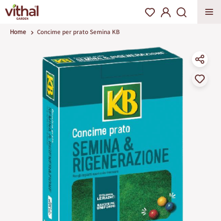
Home
Concime per prato Semina KB
Vai
alla
fine
della
galleria
di
immagini