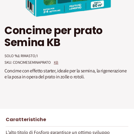
Vai
Concime per prato
all'inizio
della
Semina KB
galleria
di
immagini
SOLO
%1
RIMASTO/I
SKU: 
CONCIMESEMINAPRATO
KB
Concime con effetto starter, ideale per la semina, la rigenerazione
e la posa in opera del prato in zolle o rotoli.
Caratteristiche
L’alto titolo di Fosforo garantisce un ottimo sviluppo