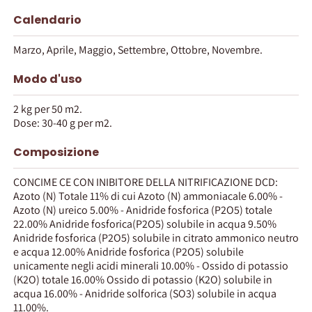
Calendario
Marzo, Aprile, Maggio, Settembre, Ottobre, Novembre.
Modo d'uso
2 kg per 50 m2.
Dose: 30-40 g per m2.
Composizione
CONCIME CE CON INIBITORE DELLA NITRIFICAZIONE DCD:
Azoto (N) Totale 11% di cui Azoto (N) ammoniacale 6.00% -
Azoto (N) ureico 5.00% - Anidride fosforica (P2O5) totale
22.00% Anidride fosforica(P2O5) solubile in acqua 9.50%
Anidride fosforica (P2O5) solubile in citrato ammonico neutro
e acqua 12.00% Anidride fosforica (P2O5) solubile
unicamente negli acidi minerali 10.00% - Ossido di potassio
(K2O) totale 16.00% Ossido di potassio (K2O) solubile in
acqua 16.00% - Anidride solforica (SO3) solubile in acqua
11.00%.