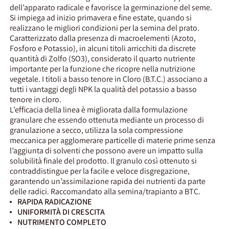
dell’apparato radicale e favorisce la germinazione del seme.
Si impiega ad inizio primavera e fine estate, quando si
realizzano le migliori condizioni per la semina del prato.
Caratterizzato dalla presenza di macroelementi (Azoto,
Fosforo e Potassio), in alcuni titoli arricchiti da discrete
quantità di Zolfo (SO3), considerato il quarto nutriente
importante per la funzione che ricopre nella nutrizione
vegetale. I titoli a basso tenore in Cloro (B.T.C.) associano a
tutti i vantaggi degli NPK la qualità del potassio a basso
tenore in cloro.
L’efficacia della linea è migliorata dalla formulazione
granulare che essendo ottenuta mediante un processo di
granulazione a secco, utilizza la sola compressione
meccanica per agglomerare particelle di materie prime senza
l’aggiunta di solventi che possono avere un impatto sulla
solubilità finale del prodotto. Il granulo così ottenuto si
contraddistingue per la facile e veloce disgregazione,
garantendo un’assimilazione rapida dei nutrienti da parte
delle radici. Raccomandato alla semina/trapianto a BTC.
RAPIDA RADICAZIONE
UNIFORMITÀ DI CRESCITA
NUTRIMENTO COMPLETO