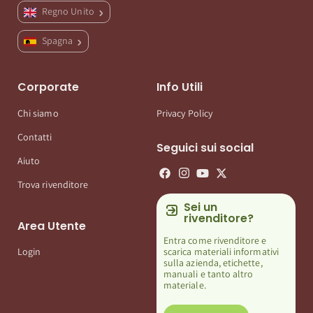
Regno Unito
Spagna
Corporate
Info Utili
Chi siamo
Privacy Policy
Contatti
Seguici sui social
Aiuto
Trova rivenditore
Sei un
rivenditore?
Area Utente
Entra come rivenditore e
scarica materiali informativi
Login
sulla azienda, etichette,
manuali e tanto altro
materiale.