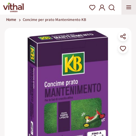
Home
Concime per prato Mantenimento KB
Vai
alla
fine
della
galleria
di
immagini