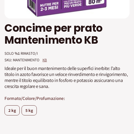
Vai
Concime per prato
all'inizio
della
Mantenimento KB
galleria
di
immagini
SOLO
%1
RIMASTO/I
SKU: 
MANTENIMENTO
KB
Ideale per il buon mantenimento delle superfici inerbite: l’alto
titolo in azoto favorisce un veloce rinverdimento e rinvigorimento,
mentre il titolo equilibrato in fosforo e potassio assicurano una
crescita regolare e sana.
Formato/Colore/Profumazione
2 kg
5 kg