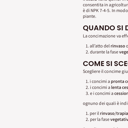
consentita in agricoltur
è di NPK 7-4-5. In modo
piante.
QUANDO SI 
La concimazione va eff
all’atto del
rinvaso
o
durante la fase
vege
COME SI SC
Scegliere il concime gi
i concimi a
pronta c
i concimi a
lenta ce
e i concimi a
cessio
ognuno dei quali è indi
per il
rinvaso
/
trapi
per la fase
vegetati