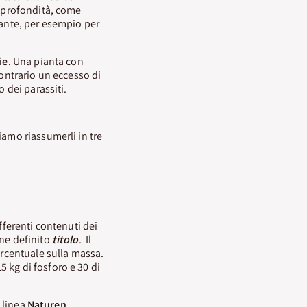
n profondità, come
tante, per esempio per
ie
. Una pianta con
contrario un eccesso di
 dei parassiti.
iamo riassumerli in tre
fferenti contenuti dei
ene definito
titolo
. Il
ercentuale sulla massa.
 kg di fosforo e 30 di
a linea
Naturen
,