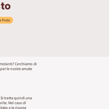
sto
e Prato
imolanti? Cerchiamo di
 per le nostre amate
. Si tratta quindi una
orite. Nel caso di
itato e le risorse