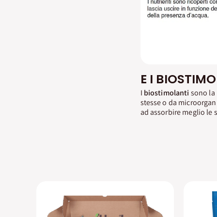
E I BIOSTIM
I
biostimolanti
sono la 
stesse o da microorganis
ad assorbire meglio le s