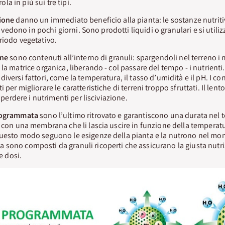
a in più sui tre tipi.
sione
danno un immediato beneficio alla pianta: le sostanze nutrit
si vedono in pochi giorni. Sono prodotti liquidi o granulari e si utili
riodo vegetativo.
one
sono contenuti all’interno di granuli: spargendoli nel terreno i
la matrice organica, liberando - col passare del tempo - i nutrienti.
iversi fattori, come la temperatura, il tasso d’umidità e il pH. I co
per migliorare le caratteristiche di terreni troppo sfruttati. Il lento 
i perdere i nutrimenti per lisciviazione.
programmata
sono l’ultimo ritrovato e garantiscono una durata nel t
i con una membrana che li lascia uscire in funzione della temperatu
questo modo seguono le esigenze della pianta e la nutrono nel mom
sono composti da granuli ricoperti che assicurano la giusta nutri
le dosi.