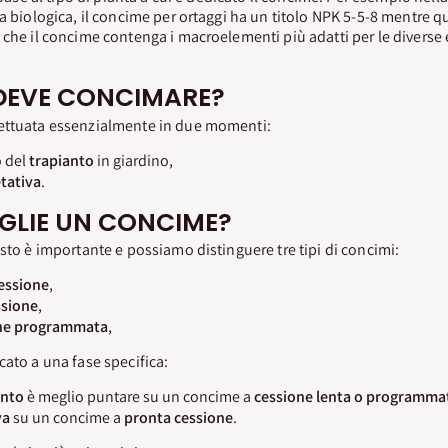
a biologica, il concime per ortaggi ha un titolo NPK 5-5-8 mentre qu
 che il concime contenga i macroelementi più adatti per le diverse 
DEVE CONCIMARE?
ettuata essenzialmente in due momenti:
 del
trapianto
in giardino,
tativa
.
EGLIE UN CONCIME?
usto è importante e possiamo distinguere tre tipi di concimi:
essione
,
ssione
,
ne programmata
,
cato a una fase specifica:
anto
è meglio puntare su un concime a
cessione lenta o programma
va
su un concime a
pronta cessione
.