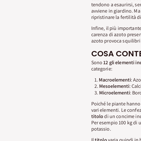
tendono a esaurirsi, se
avviene in giardino. Ma
ripristinare la fertilità
Infine, il più importan
carenza di azoto presen
azoto provoca squilibri 
COSA CONTE
Sono
12 gli elementi in
categorie:
Macroelementi
: Azo
Mesoelementi
: Cal
Microelementi
: Bor
Poiché le piante hanno e
vari elementi. Le confe
titolo
di un concime ind
Per esempio 100 kg di u
potassio.
Il
titolo
varia quindi in 