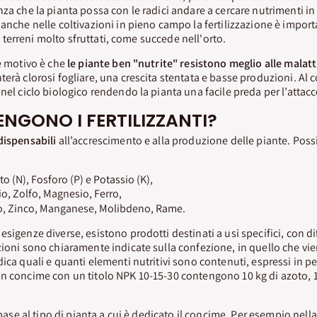
nza che la pianta possa con le radici andare a cercare nutrimenti i
 anche nelle coltivazioni in pieno campo la fertilizzazione è impor
 di terreni molto sfruttati, come succede nell'orto.
te motivo è che
le piante ben "nutrite" resistono meglio alle malatt
terà clorosi fogliare, una crescita stentata e basse produzioni. Al 
nel ciclo biologico rendendo la pianta una facile preda per l’attacco
NGONO I FERTILIZZANTI?
dispensabili
all’accrescimento e alla produzione delle piante. Poss
to (N), Fosforo (P) e Potassio (K),
cio, Zolfo, Magnesio, Ferro,
o, Zinco, Manganese, Molibdeno, Rame.
sigenze diverse, esistono prodotti destinati a usi specifici, con di
zioni sono chiaramente indicate sulla confezione, in quello che vi
ica quali e quanti elementi nutritivi sono contenuti, espressi in p
n concime con un titolo NPK 10-15-30 contengono 10 kg di azoto, 15
base al tipo di pianta a cui è dedicato il concime. Per esempio nell