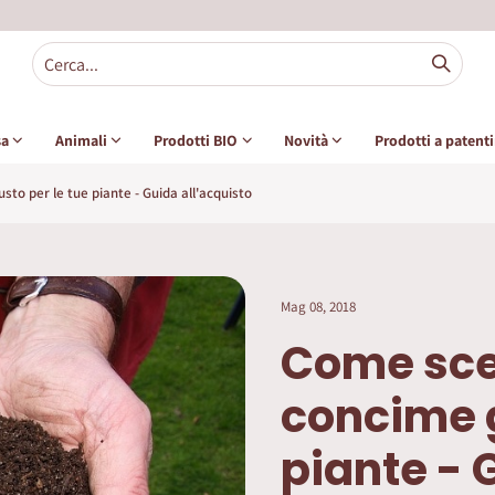
sa
Animali
Prodotti BIO
Novità
Prodotti a patent
sto per le tue piante - Guida all'acquisto
Mag 08, 2018
Come sceg
concime g
piante - 