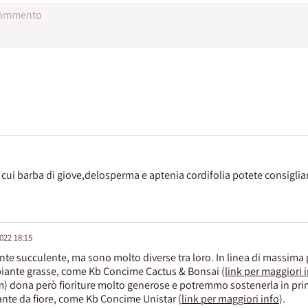
a cui barba di giove,delosperma e aptenia cordifolia potete consigli
2022 18:15
piante succulente, ma sono molto diverse tra loro. In linea di massima
piante grasse, come Kb Concime Cactus & Bonsai (
link per maggiori 
 dona però fioriture molto generose e potremmo sostenerla in prim
ante da fiore, come Kb Concime Unistar (
link per maggiori info
).