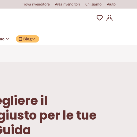
Trova rivenditore
Area rivenditori
Chi siamo
Aiuto
ino
Blog
liere il
iusto per le tue
Guida