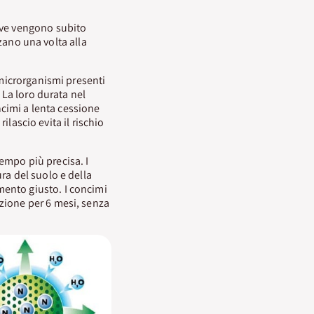
ive vengono subito
zzano una volta alla
 microrganismi presenti
 La loro durata nel
ncimi a lenta cessione
rilascio evita il rischio
empo più precisa. I
ra del suolo e della
ento giusto. I concimi
zione per 6 mesi, senza