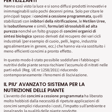
FERTILIZZANTI
Hanno così visto la luce e si sono diffusi prodotti innovativi e
inimmaginabili solo pochi decenni prima. Solo per citare le
principali tappe: i
concimi a cessione programmata
, quelli
stabilizzati con
inibitori della nitrificazione
, le
Metilen Uree
,
le
Isobutilenuree
e simili,
formulati idrosolubili ad alta
purezza
nonché un folto gruppo di
concimi organici di
sintesi biologica
spesso derivati dal recupero dei vari cicli
industriali (per esempio di cuoio, pelli, legno, industria
agroalimentare in genere, ecc.) che hanno via via sostituito i
meno efficienti concimi a pronto effetto.
In questo modo è stato possibile soddisfare i fabbisogni
nutritivi delle piante senza rischiare l’accumulo di nitrati nelle
parti eduli (Reg. UE nr 1258/2011) riducendo
contemporaneamente i fenomeni di lisciviazione.
IL PIU’ AVANZATO SISTEMA PER LA
NUTRIZIONE DELLE PIANTE
L’avvento dei
concimi a cessione programmata
ha liberato
molto hobbisti dalla necessità di ripetute applicazioni di
concimi semplici riducendo i costi, l’impatto sull’ambiente e
innalzando la qualità delle piante prodotte.