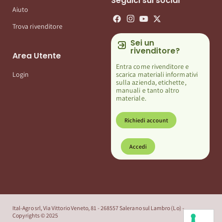
Seguici sui social
Aiuto
Trova rivenditore
Sei un
rivenditore?
Area Utente
Entra come rivenditore e
scarica materiali informativi
Login
sulla azienda, etichette,
manuali e tanto altro
materiale.
Richiedi account
Accedi
Ital-Agro srl, Via Vittorio Veneto, 81 - 268557 Salerano sul Lambro (Lo) -
Copyrights © 2025