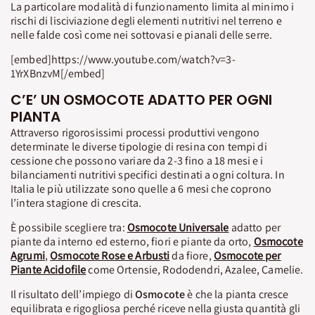
La particolare modalità di funzionamento limita al minimo i
rischi di lisciviazione degli elementi nutritivi nel terreno e
nelle falde così come nei sottovasi e pianali delle serre.
[embed]https://www.youtube.com/watch?v=3-
1YrXBnzvM[/embed]
C’E’ UN OSMOCOTE ADATTO PER OGNI
PIANTA
Attraverso rigorosissimi processi produttivi vengono
determinate le diverse tipologie di resina con tempi di
cessione che possono variare da 2-3 fino a 18 mesi e i
bilanciamenti nutritivi specifici destinati a ogni coltura. In
Italia le più utilizzate sono quelle a 6 mesi che coprono
l’intera stagione di crescita.
È possibile scegliere tra:
Osmocote Universale
adatto per
piante da interno ed esterno, fiori e piante da orto,
Osmocote
Agrumi
,
Osmocote Rose e Arbusti
da fiore,
Osmocote per
Piante Acidofile
come Ortensie, Rododendri, Azalee, Camelie.
Il risultato dell’impiego di
Osmocote
è che la pianta cresce
equilibrata e rigogliosa perché riceve nella giusta quantità gli