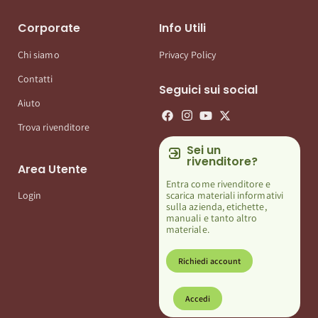
Corporate
Info Utili
Chi siamo
Privacy Policy
Contatti
Seguici sui social
Aiuto
Trova rivenditore
Sei un
rivenditore?
Area Utente
Entra come rivenditore e
scarica materiali informativi
Login
sulla azienda, etichette,
manuali e tanto altro
materiale.
Richiedi account
Accedi