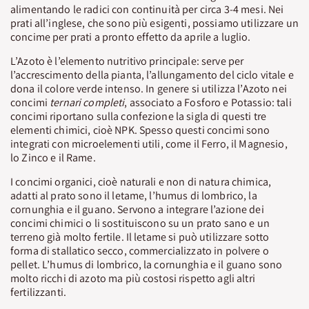
alimentando le radici con continuità per circa 3-4 mesi. Nei
prati all’inglese, che sono più esigenti, possiamo utilizzare un
concime per prati a pronto effetto da aprile a luglio.
L’Azoto è l’elemento nutritivo principale: serve per
l’accrescimento della pianta, l’allungamento del ciclo vitale e
dona il colore verde intenso. In genere si utilizza l’Azoto nei
concimi
ternari completi
, associato a Fosforo e Potassio: tali
concimi riportano sulla confezione la sigla di questi tre
elementi chimici, cioè NPK. Spesso questi concimi sono
integrati con microelementi utili, come il Ferro, il Magnesio,
lo Zinco e il Rame.
I concimi organici, cioè naturali e non di natura chimica,
adatti al prato sono il letame, l’humus di lombrico, la
cornunghia e il guano. Servono a integrare l’azione dei
concimi chimici o li sostituiscono su un prato sano e un
terreno già molto fertile. Il letame si può utilizzare sotto
forma di stallatico secco, commercializzato in polvere o
pellet. L’humus di lombrico, la cornunghia e il guano sono
molto ricchi di azoto ma più costosi rispetto agli altri
fertilizzanti.