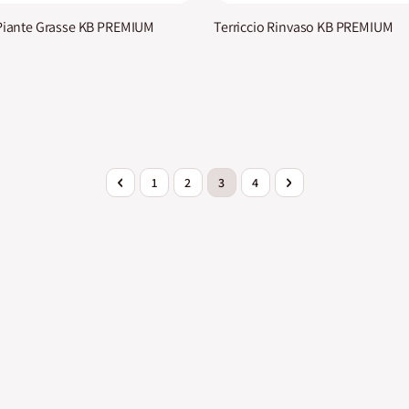
 Piante Grasse KB PREMIUM
Terriccio Rinvaso KB PREMIUM
Pagina
Pagina
Precedente
Pagina
Pagina
Attualmente stai leggendo la pagi
Pagina
Pagina
Successivo
1
2
3
4