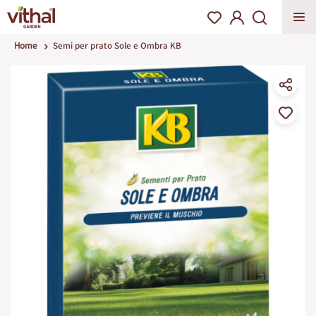
Home
Semi per prato Sole e Ombra KB
Vai
alla
fine
della
galleria
di
immagini