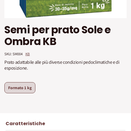
Vai
Semi per prato Sole e
all'inizio
della
Ombra KB
galleria
di
immagini
SKU: 
SM004
KB
Prato adattabile alle più diverse condizioni pedoclimatiche e di
esposizione.
Formato
1 kg
Caratteristiche