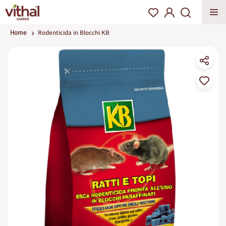
Home
Rodenticida in Blocchi KB
Vai
alla
fine
della
galleria
di
immagini