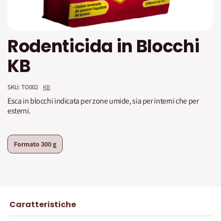
Vai
Rodenticida in Blocchi
all'inizio
della
KB
galleria
di
immagini
SKU: 
TO002
KB
Esca in blocchi indicata per zone umide, sia per interni che per
esterni.
Formato
300 g
Caratteristiche