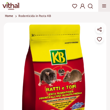
Home
Rodenticida in Pasta KB
Vai
alla
fine
della
galleria
di
immagini