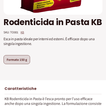
Vai
Rodenticida in Pasta KB
all'inizio
della
galleria
SKU: 
TO001
KB
di
immagini
Esca in pasta ideale per interni ed esterni. È efficace dopo una
singola ingestione.
Formato
150 g
Caratteristiche
KB Rodenticida in Pasta è l’esca pronto per l’uso efficace
anche dopo una singola ingestione. La formulazione consiste