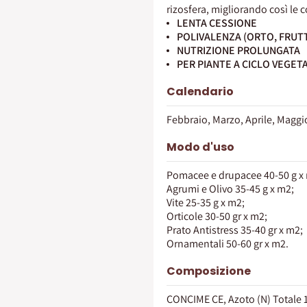
rizosfera, migliorando così le 
LENTA CESSIONE
POLIVALENZA (ORTO, FRUTT
NUTRIZIONE PROLUNGATA
PER PIANTE A CICLO VEGET
Calendario
Febbraio, Marzo, Aprile, Maggi
Modo d'uso
Pomacee e drupacee 40-50 g x
Agrumi e Olivo 35-45 g x m2;
Vite 25-35 g x m2;
Orticole 30-50 gr x m2;
Prato Antistress 35-40 gr x m2;
Ornamentali 50-60 gr x m2.
Composizione
CONCIME CE, Azoto (N) Totale 