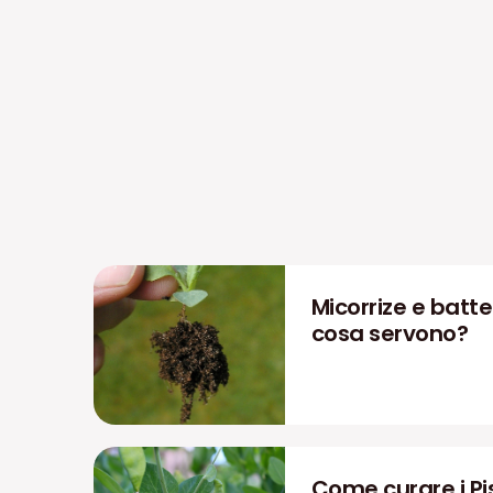
Micorrize e batter
cosa servono?
Come curare i Pis