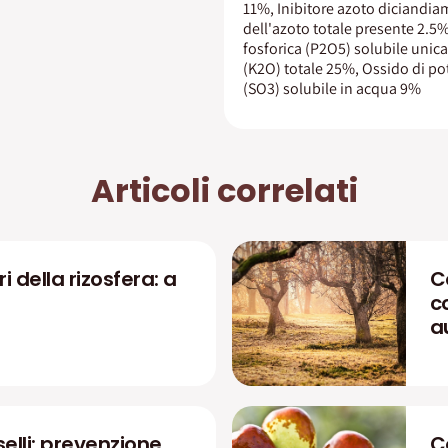
11%, Inibitore azoto diciandia
dell'azoto totale presente 2.5%
fosforica (P2O5) solubile unic
(K2O) totale 25%, Ossido di po
(SO3) solubile in acqua 9%
Articoli correlati
i della rizosfera: a
C
c
a
elli: prevenzione
C