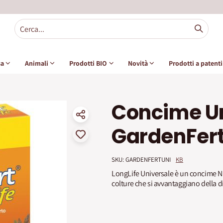
sa
Animali
Prodotti BIO
Novità
Prodotti a patent
Concime Un
GardenFert
SKU: 
GARDENFERTUNI
KB
LongLife Universale è un concime NP
colture che si avvantaggiano della d