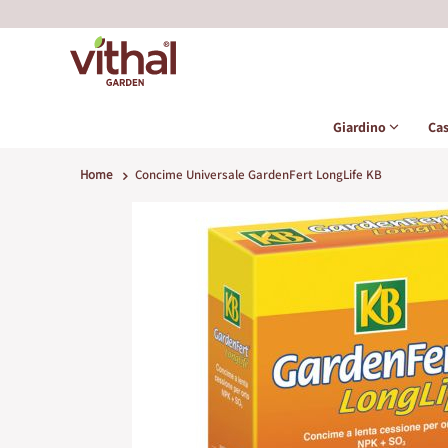
Giardino
Ca
Home
Concime Universale GardenFert LongLife KB
Vai
alla
fine
della
galleria
di
immagini