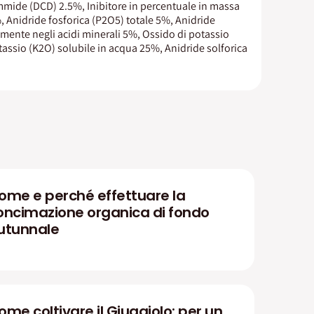
mmide (DCD) 2.5%, Inibitore in percentuale in massa
, Anidride fosforica (P2O5) totale 5%, Anidride
amente negli acidi minerali 5%, Ossido di potassio
tassio (K2O) solubile in acqua 25%, Anidride solforica
ome e perché effettuare la
oncimazione organica di fondo
utunnale
ome coltivare il Giuggiolo: per un