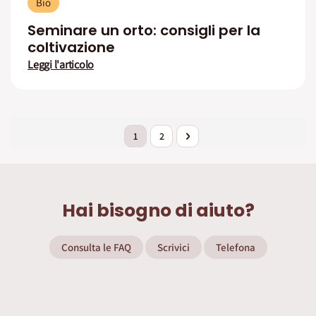
Bio
Seminare un orto: consigli per la
coltivazione
Leggi l'articolo
Pagina
Attualmente stai leggendo la pagina
Pagina
Pagina
Successivo
1
2
Hai bisogno di aiuto?
Consulta le FAQ
Scrivici
Telefona